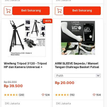
Beli Sekarang
Beli Sekarang
-40%
Weifeng Tripod 3120 - Tripod
ARM SLEEVE Sepeda / Manset
HP dan Kamera Universal +
Tangan Olahraga Basket Futsal
Free Holder U
SLIM
Rp
65.000
Rp
20.000
Rp
39.500
star
star
star
star
star_half
(20)
124
star
star
star
star
star_half
(15)
154
DKI Jakarta
DKI Jakarta