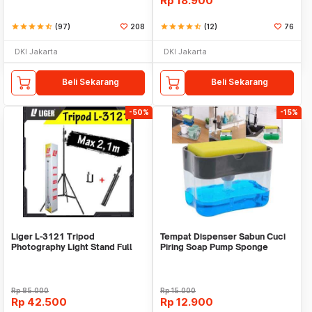
Rp
18.900
star
star
star
star
star_half
(97)
208
star
star
star
star
star_half
(12)
76
DKI Jakarta
DKI Jakarta
Beli Sekarang
Beli Sekarang
-50%
-15%
Liger L-3121 Tripod
Tempat Dispenser Sabun Cuci
Photography Light Stand Full
Piring Soap Pump Sponge
Besi Portable-Large
Caddy
Rp
85.000
Rp
15.000
Rp
42.500
Rp
12.900