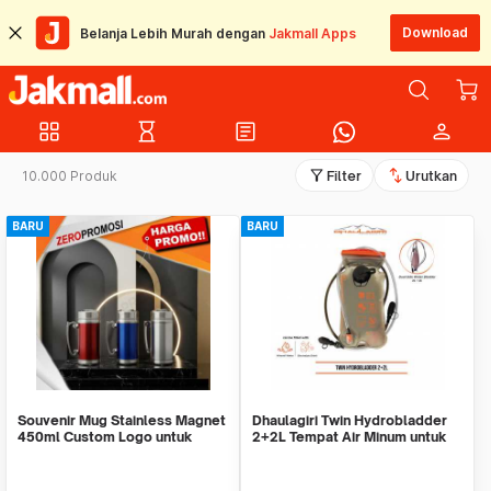
Download
Belanja Lebih Murah dengan
Jakmall Apps
grid_view
hourglass_empty
article
person
filter_alt
swap_vert
10.000 Produk
Filter
Urutkan
BARU
BARU
Souvenir Mug Stainless Magnet
Dhaulagiri Twin Hydrobladder
450ml Custom Logo untuk
2+2L Tempat Air Minum untuk
Corporate
Outdoor