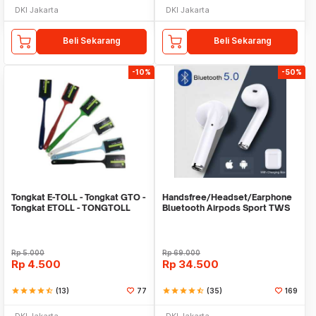
DKI Jakarta
DKI Jakarta
Beli Sekarang
Beli Sekarang
-10%
-50%
Tongkat E-TOLL - Tongkat GTO -
Handsfree/Headset/Earphone
Tongkat ETOLL - TONGTOLL
Bluetooth Airpods Sport TWS
Rp
5.000
Rp
69.000
Rp
4.500
Rp
34.500
star
star
star
star
star_half
(13)
77
star
star
star
star
star_half
(35)
169
DKI Jakarta
DKI Jakarta