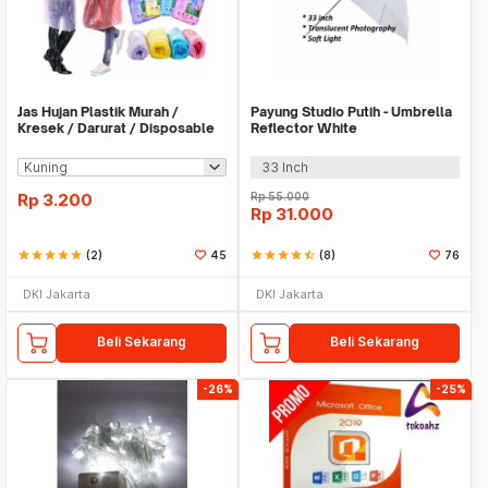
Jas Hujan Plastik Murah /
Payung Studio Putih - Umbrella
Kresek / Darurat / Disposable
Reflector White
RainCoat
33 Inch
Rp
3.200
Rp
55.000
Rp
31.000
star
star
star
star
star
(2)
45
star
star
star
star
star_half
(8)
76
DKI Jakarta
DKI Jakarta
Beli Sekarang
Beli Sekarang
-26%
-25%