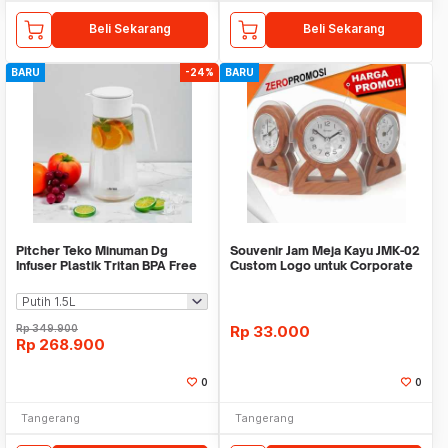
Beli Sekarang
Beli Sekarang
BARU
-24%
BARU
Pitcher Teko Minuman Dg
Souvenir Jam Meja Kayu JMK-02
Infuser Plastik Tritan BPA Free
Custom Logo untuk Corporate
WMO IF1482
Gift
Rp
349.900
Rp
33.000
Rp
268.900
0
0
Tangerang
Tangerang