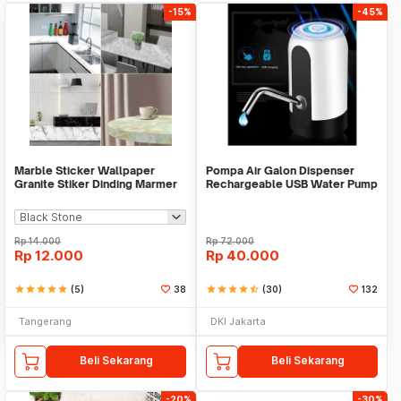
-15%
-45%
Marble Sticker Wallpaper
Pompa Air Galon Dispenser
Granite Stiker Dinding Marmer
Rechargeable USB Water Pump
Meja Kitchen
Rp
14.000
Rp
72.000
Rp
12.000
Rp
40.000
star
star
star
star
star
(5)
38
star
star
star
star
star_half
(30)
132
Tangerang
DKI Jakarta
Beli Sekarang
Beli Sekarang
-20%
-30%