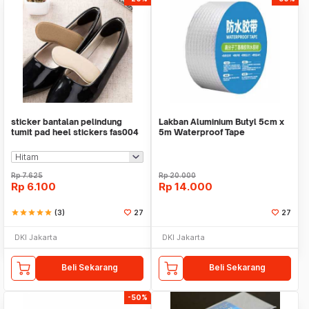
sticker bantalan pelindung
Lakban Aluminium Butyl 5cm x
tumit pad heel stickers fas004
5m Waterproof Tape
Rp
7.625
Rp
20.000
Rp
6.100
Rp
14.000
star
star
star
star
star
(3)
27
27
DKI Jakarta
DKI Jakarta
Beli Sekarang
Beli Sekarang
-50%