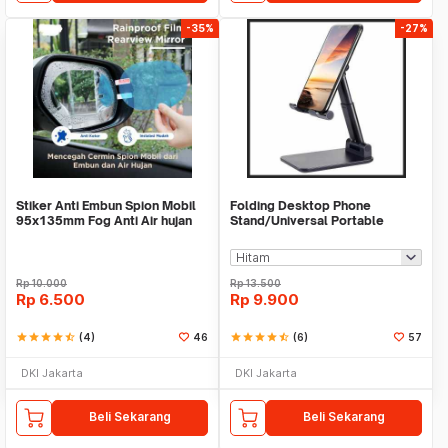
-35%
-27%
Stiker Anti Embun Spion Mobil
Folding Desktop Phone
95x135mm Fog Anti Air hujan
Stand/Universal Portable
ScreenGuard
Phone Holder
Rp
10.000
Rp
13.500
Rp
6.500
Rp
9.900
star
star
star
star
star_half
(4)
46
star
star
star
star
star_half
(6)
57
DKI Jakarta
DKI Jakarta
Beli Sekarang
Beli Sekarang