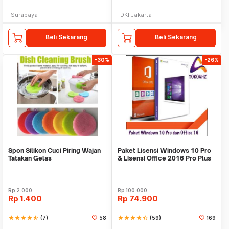
Surabaya
DKI Jakarta
Beli Sekarang
Beli Sekarang
-30%
-26%
Spon Silikon Cuci Piring Wajan
Paket Lisensi Windows 10 Pro
Tatakan Gelas
& Lisensi Office 2016 Pro Plus
Rp
2.000
Rp
100.000
Rp
1.400
Rp
74.900
star
star
star
star
star_half
(7)
58
star
star
star
star
star_half
(59)
169