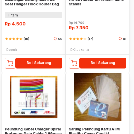
Seat Hanger Hook Holder Bag
Stands
Organizer 2in1
Hitam
Rp
4.500
Rp
14.700
Rp
7.350
star
star
star
star
star_half
(10)
55
star
star
star
star
star_border
(17)
81
Depok
DKI Jakarta
Beli Sekarang
Beli Sekarang
Pelindung Kabel Charger Spiral
Sarung Pelindung Kartu ATM
Protector Data Cable 2 Warna -
Plastik - Cover Card Id