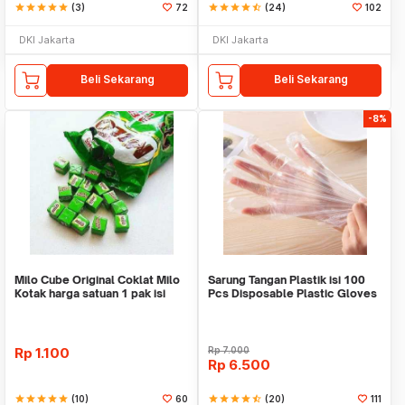
star
star
star
star
star
(3)
72
star
star
star
star
star_half
(24)
102
DKI Jakarta
DKI Jakarta
Beli Sekarang
Beli Sekarang
-8%
Milo Cube Original Coklat Milo
Sarung Tangan Plastik isi 100
Kotak harga satuan 1 pak isi
Pcs Disposable Plastic Gloves
100 pcs
Rp
1.100
Rp
7.000
Rp
6.500
star
star
star
star
star
(10)
60
star
star
star
star
star_half
(20)
111