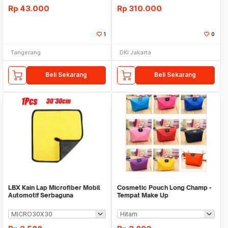
Rp
43.000
Rp
310.000
1
0
Tangerang
DKI Jakarta
Beli Sekarang
Beli Sekarang
LBX Kain Lap Microfiber Mobil
Cosmetic Pouch Long Champ -
Automotif Serbaguna
Tempat Make Up