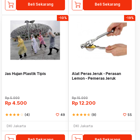
Beli Sekarang
Beli Sekarang
-10%
-19%
Jas Hujan Plastik Tipis
Alat Peras Jeruk - Perasan
Lemon - Pemeras Jeruk
Stainless Steel
Rp
5.000
Rp
15.000
Rp
4.500
Rp
12.200
star
star
star
star
star_border
(4)
49
star
star
star
star
star_half
(9)
55
DKI Jakarta
DKI Jakarta
Beli Sekarang
Beli Sekarang