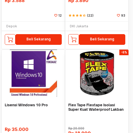
Rp
3.588
Rp
3.890
12
star
star
star
star
star_half
(22)
93
Depok
DKI Jakarta
Beli Sekarang
Beli Sekarang
-6%
Lisensi Windows 10 Pro
Flex Tape Flextape Isolasi
Super Kuat Waterproof Lakban
Perekat
Rp
35.000
Rp
20.000