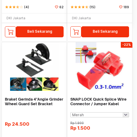
star
star
star
star_half
star_border
(4)
62
star
star
star
star
star_half
(15)
189
DKI Jakarta
DKI Jakarta
Beli Sekarang
Beli Sekarang
-22%
Braket Gerinda 4"Angle Grinder
SNAP LOCK Quick Splice Wire
Wheel Guard Set Bracket
Connector / Jumper Kabel
Dudukan Gerinda
Rp
24.500
Rp
1.900
Rp
1.500