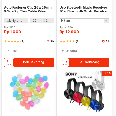
Auto Fastener Clip 25 x 25mm
Usb Bluetooth Music Receiver
White Zip Ties Cable Wire
/Car Bluetooth Music Receiver
Removable Self
audio
UL Nylon 66
25mm X 25mm
Rp
1.500
Rp
14.500
Rp
1.000
Rp
12.900
star
star
star
star
star
(7)
29
star
star
star
star
star_half
(8)
59
DKI Jakarta
DKI Jakarta
Beli Sekarang
Beli Sekarang
-50%