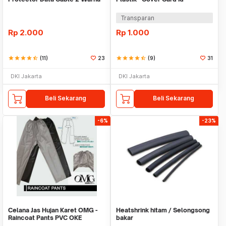
Warni
Transparan
Rp
2.000
Rp
1.000
star
star
star
star
star_half
(11)
23
star
star
star
star
star_half
(9)
31
DKI Jakarta
DKI Jakarta
Beli Sekarang
Beli Sekarang
-6%
-23%
Celana Jas Hujan Karet OMG -
Heatshrink hitam / Selongsong
Raincoat Pants PVC OKE
bakar