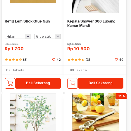
Refill Lem Stick Glue Gun
Kepala Shower 300 Lubang
Kamar Mandi
Rp
2.000
Rp
11.000
Rp
1.700
Rp
10.500
star
star
star
star
star_half
(8)
42
star
star
star
star
star_half
(3)
40
DKI Jakarta
DKI Jakarta
Beli Sekarang
Beli Sekarang
-21%