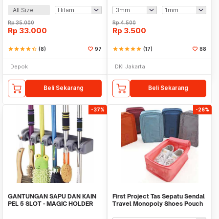
All Size
Rp
35.000
Rp
4.500
Rp
33.000
Rp
3.500
star
star
star
star
star_half
(8)
97
star
star
star
star
star
(17)
88
Depok
DKI Jakarta
Beli Sekarang
Beli Sekarang
-37%
-26%
GANTUNGAN SAPU DAN KAIN
First Project Tas Sepatu Sendal
PEL 5 SLOT - MAGIC HOLDER
Travel Monopoly Shoes Pouch
BROOM AND MOP
Bag