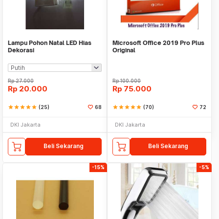
Lampu Pohon Natal LED Hias
Microsoft Office 2019 Pro Plus
Dekorasi
Original
Rp
27.000
Rp
100.000
Rp
20.000
Rp
75.000
star
star
star
star
star
(25)
68
star
star
star
star
star
(70)
72
DKI Jakarta
DKI Jakarta
Beli Sekarang
Beli Sekarang
-15%
-5%