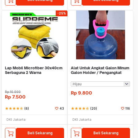
-25%
Lap Mobil Microfiber 30x40cm
Alat Untuk Angkat Galon Minum
Serbaguna 2 Warna
Galon Holder / Pengangkat
Galon - X446
Rp
10.000
Rp
9.800
Rp
7.500
star
star
star
star
star_half
(6)
43
star
star
star
star
star_half
(20)
116
DKI Jakarta
DKI Jakarta
Beli Sekarang
Beli Sekarang