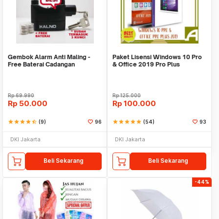
Gembok Alarm Anti Maling -
Paket Lisensi Windows 10 Pro
Free Baterai Cadangan
& Office 2019 Pro Plus
Rp
69.990
Rp
125.000
Rp
50.000
Rp
100.000
star
star
star
star
star_half
(9)
96
star
star
star
star
star
(54)
93
DKI Jakarta
DKI Jakarta
Beli Sekarang
Beli Sekarang
-44%