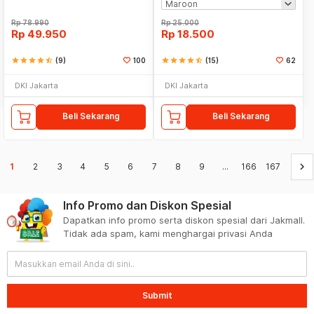
Rp
78.990
Rp
25.000
Rp
49.950
Rp
18.500
star
star
star
star
star_half
(9)
100
star
star
star
star
star_half
(15)
62
DKI Jakarta
DKI Jakarta
Beli Sekarang
Beli Sekarang
keyboard_arrow_right
1
2
3
4
5
6
7
8
9
...
166
167
Info Promo dan Diskon Spesial
Dapatkan info promo serta diskon spesial dari Jakmall.
Tidak ada spam, kami menghargai privasi Anda
Submit