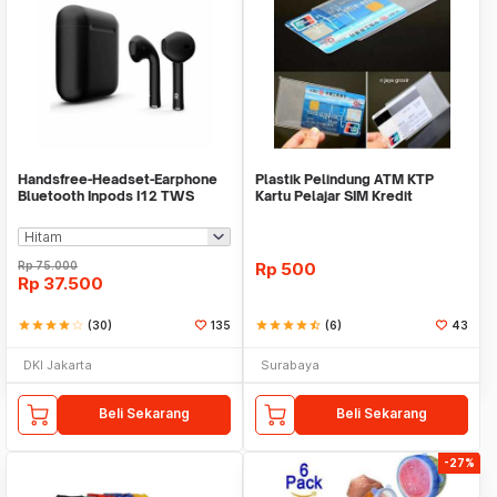
Handsfree-Headset-Earphone
Plastik Pelindung ATM KTP
Bluetooth Inpods I12 TWS
Kartu Pelajar SIM Kredit
Bluetooth V5.Doff
Member Cover Pelind
Rp
75.000
Rp
500
Rp
37.500
star
star
star
star
star_border
(30)
135
star
star
star
star
star_half
(6)
43
DKI Jakarta
Surabaya
Beli Sekarang
Beli Sekarang
-27%