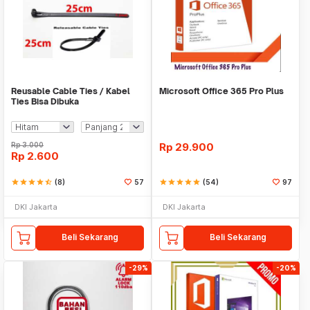
Reusable Cable Ties / Kabel
Microsoft Office 365 Pro Plus
Ties Bisa Dibuka
Rp
3.000
Rp
29.900
Rp
2.600
star
star
star
star
star_half
(8)
57
star
star
star
star
star
(54)
97
DKI Jakarta
DKI Jakarta
Beli Sekarang
Beli Sekarang
-29%
-20%