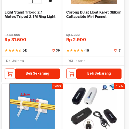
Light Stand Tripod 2.1
Corong Bulat Lipat Karet Silikon
Meter/Tripod 2.1M Ring Light
Collapsible Mini Funnel
Rp
58.000
Rp
5.000
Rp
31.500
Rp
2.900
star
star
star
star
star_half
(4)
39
star
star
star
star
star
(11)
51
DKI Jakarta
DKI Jakarta
Beli Sekarang
Beli Sekarang
-34%
-12%