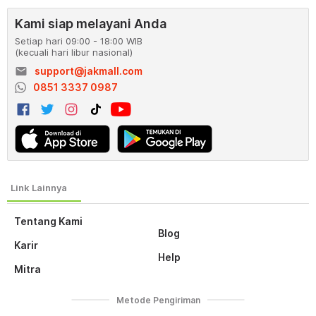
Kami siap melayani Anda
Setiap hari 09:00 - 18:00 WIB
(kecuali hari libur nasional)
email
support@jakmall.com
0851 3337 0987
Tentang Kami
Blog
Karir
Help
Mitra
Metode Pengiriman