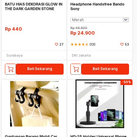
BATU HIAS DEKORASI GLOW IN
Headphone Handsfree Bando
THE DARK GARDEN STONE
Sony
TAMAN KEBUN ANEKA WAR
Rp
440
Rp
49.800
Rp
24.900
27
star
star
star
star
star_half
(13)
53
Surabaya
DKI Jakarta
Beli Sekarang
Beli Sekarang
-50%
Gantungan Barang Mobil Car
HD-25 Holder Universal Phone