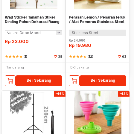
Wall Sticker Tanaman Stiker
Perasan Lemon / Pesaran Jeruk
Dinding Pohon Dekorasi Ruang
/ Alat Pemeras Stainless Steel
Tamu Tropical
- X065
Stainless Steel
Rp
23.000
Rp
24.980
Rp
19.980
star
star
star
star
star
(1)
38
star
star
star
star
star_half
(12)
63
Tangerang
DKI Jakarta
Beli Sekarang
Beli Sekarang
-46%
-42%