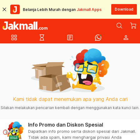
Download
Belanja Lebih Murah dengan
Jakmall Apps
grid_view
hourglass_empty
article
person
Kami tidak dapat menemukan apa yang Anda cari
Silakan melakukan pencarian kembali dengan menggunakan kata kunci lain.
Info Promo dan Diskon Spesial
Dapatkan info promo serta diskon spesial dari Jakmall.
Tidak ada spam, kami menghargai privasi Anda