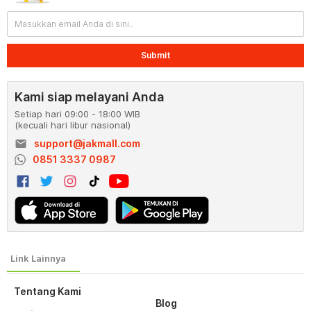
Submit
Kami siap melayani Anda
Setiap hari 09:00 - 18:00 WIB
(kecuali hari libur nasional)
email
support@jakmall.com
0851 3337 0987
Tentang Kami
Blog