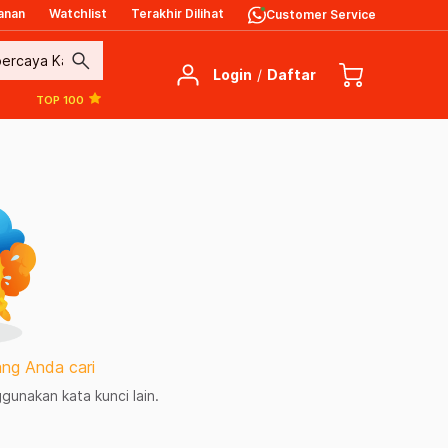
anan
Watchlist
Terakhir Dilihat
Customer Service
search
Login
/
Daftar
TOP 100
ng Anda cari
unakan kata kunci lain.