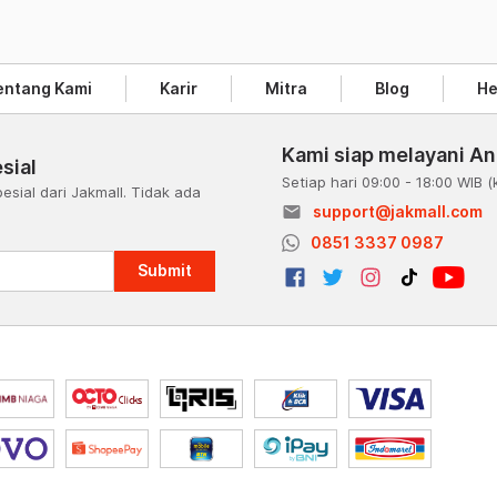
entang Kami
Karir
Mitra
Blog
He
Kami siap melayani A
sial
Setiap hari 09:00 - 18:00 WIB
(
esial dari Jakmall. Tidak ada
email
support@jakmall.com
a
0851 3337 0987
Submit