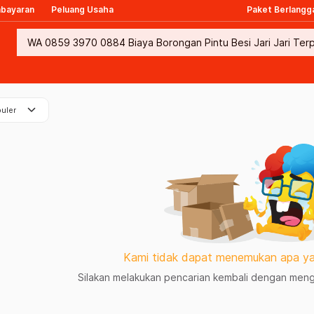
mbayaran
Peluang Usaha
Paket Berlangg
keyboard_arrow_down
uler
Kami tidak dapat menemukan apa ya
Silakan melakukan pencarian kembali dengan mengg