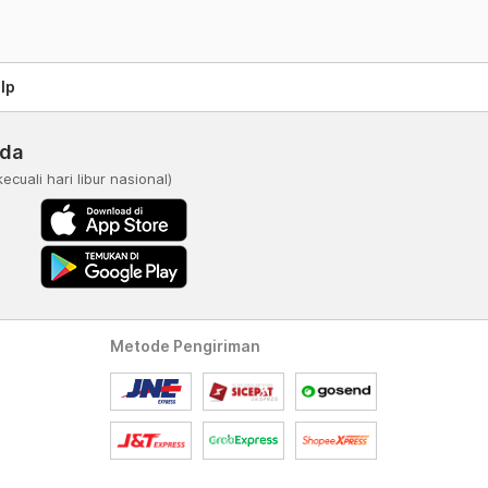
lp
nda
kecuali hari libur nasional)
Metode Pengiriman