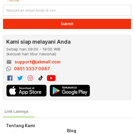
Submit
Kami siap melayani Anda
Setiap hari 09:00 - 18:00 WIB
(kecuali hari libur nasional)
email
support@jakmall.com
0851 3337 0987
Tentang Kami
Blog