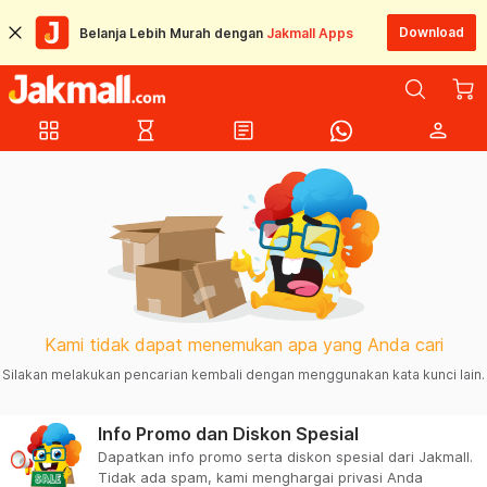
Download
Belanja Lebih Murah dengan
Jakmall Apps
grid_view
hourglass_empty
article
person
Kami tidak dapat menemukan apa yang Anda cari
Silakan melakukan pencarian kembali dengan menggunakan kata kunci lain.
Info Promo dan Diskon Spesial
Dapatkan info promo serta diskon spesial dari Jakmall.
Tidak ada spam, kami menghargai privasi Anda