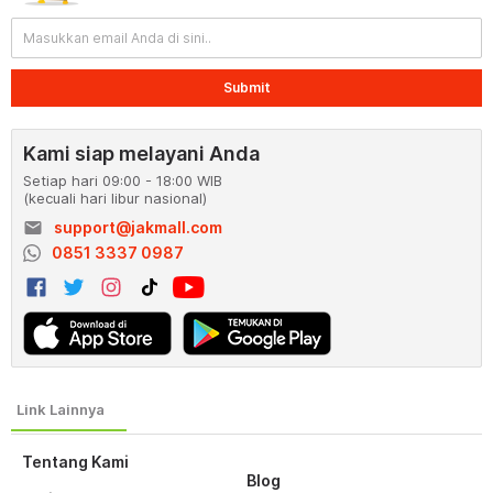
Submit
Kami siap melayani Anda
Setiap hari 09:00 - 18:00 WIB
(kecuali hari libur nasional)
email
support@jakmall.com
0851 3337 0987
Tentang Kami
Blog