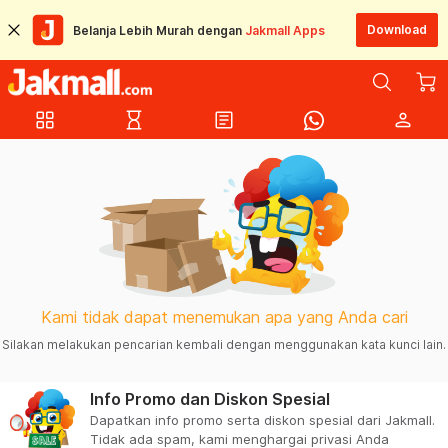
Download
Belanja Lebih Murah dengan
Jakmall Apps
grid_view
hourglass_empty
article
person
Kami tidak dapat menemukan apa yang Anda cari
Silakan melakukan pencarian kembali dengan menggunakan kata kunci lain.
Info Promo dan Diskon Spesial
Dapatkan info promo serta diskon spesial dari Jakmall.
Tidak ada spam, kami menghargai privasi Anda