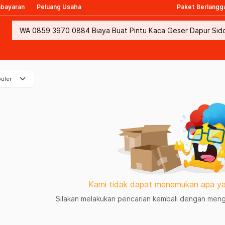
mbayaran
Peluang Usaha
Paket Berlangg
keyboard_arrow_down
uler
Kami tidak dapat menemukan apa ya
Silakan melakukan pencarian kembali dengan mengg