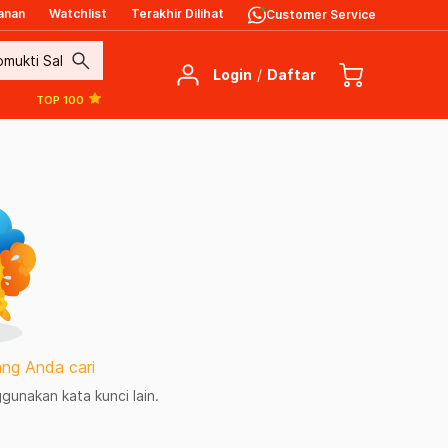
anan
Watchlist
Terakhir Dilihat
Customer Service
search
Login
/
Daftar
TOP 100
ng Anda cari
unakan kata kunci lain.