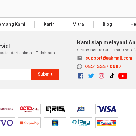
entang Kami
Karir
Mitra
Blog
He
Kami siap melayani A
sial
Setiap hari 09:00 - 18:00 WIB
(
esial dari Jakmall. Tidak ada
email
support@jakmall.com
a
0851 3337 0987
Submit