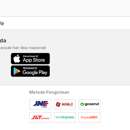
lp
nda
kecuali hari libur nasional)
Metode Pengiriman