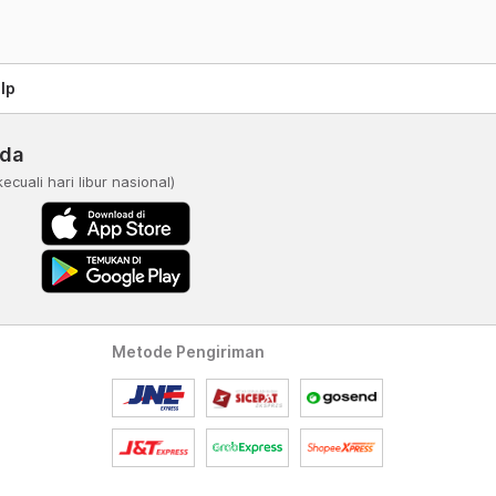
lp
nda
kecuali hari libur nasional)
Metode Pengiriman