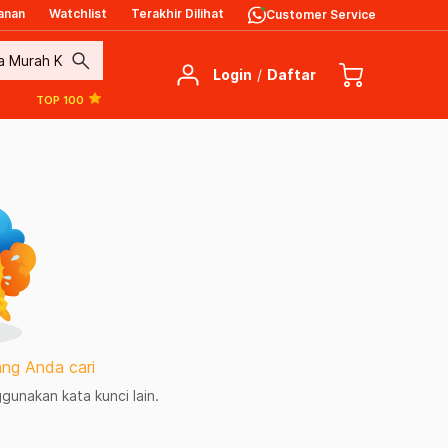
anan
Watchlist
Terakhir Dilihat
Customer Service
search
Login
/
Daftar
TOP 100
ng Anda cari
unakan kata kunci lain.