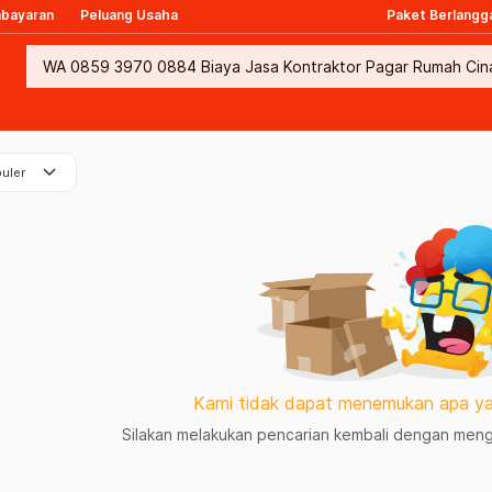
mbayaran
Peluang Usaha
Paket Berlangg
keyboard_arrow_down
uler
Kami tidak dapat menemukan apa ya
Silakan melakukan pencarian kembali dengan mengg