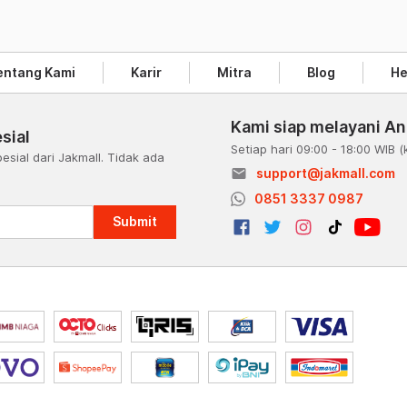
entang Kami
Karir
Mitra
Blog
He
Kami siap melayani A
sial
Setiap hari 09:00 - 18:00 WIB
(
esial dari Jakmall. Tidak ada
email
support@jakmall.com
a
0851 3337 0987
Submit