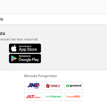
lp
nda
kecuali hari libur nasional)
Metode Pengiriman