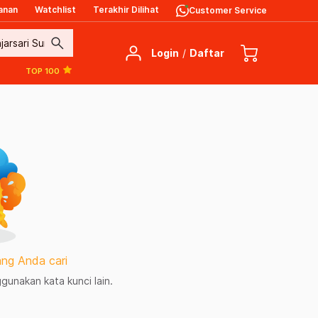
anan
Watchlist
Terakhir Dilihat
Customer Service
search
Login
/
Daftar
TOP 100
ng Anda cari
unakan kata kunci lain.