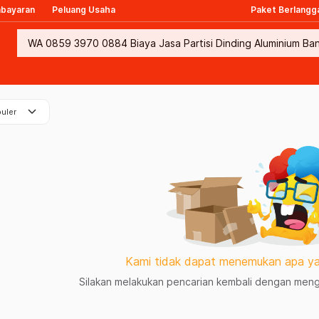
mbayaran
Peluang Usaha
Paket Berlangg
keyboard_arrow_down
uler
Kami tidak dapat menemukan apa ya
Silakan melakukan pencarian kembali dengan mengg