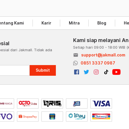
entang Kami
Karir
Mitra
Blog
He
Kami siap melayani A
sial
Setiap hari 09:00 - 18:00 WIB
(
esial dari Jakmall. Tidak ada
email
support@jakmall.com
a
0851 3337 0987
Submit