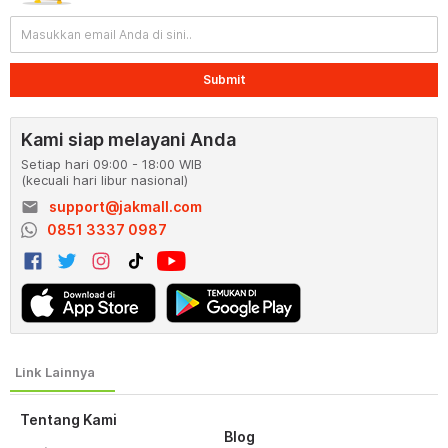
Submit
Kami siap melayani Anda
Setiap hari 09:00 - 18:00 WIB
(kecuali hari libur nasional)
email
support@jakmall.com
0851 3337 0987
Tentang Kami
Blog