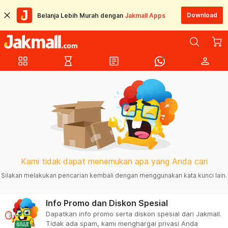
Download
Belanja Lebih Murah dengan
Jakmall Apps
grid_view
hourglass_empty
article
person
Kami tidak dapat menemukan apa yang Anda cari
Silakan melakukan pencarian kembali dengan menggunakan kata kunci lain.
Info Promo dan Diskon Spesial
Dapatkan info promo serta diskon spesial dari Jakmall.
Tidak ada spam, kami menghargai privasi Anda