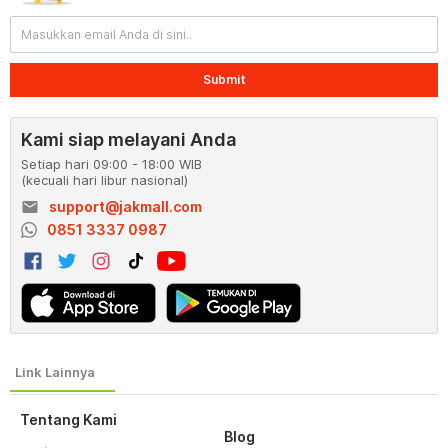
Submit
Kami siap melayani Anda
Setiap hari 09:00 - 18:00 WIB
(kecuali hari libur nasional)
email
support@jakmall.com
0851 3337 0987
Tentang Kami
Blog