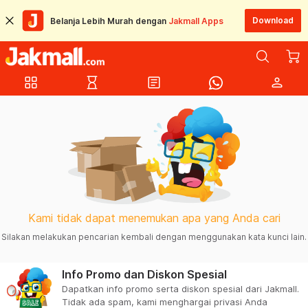
Download
Belanja Lebih Murah dengan
Jakmall Apps
grid_view
hourglass_empty
article
person
Kami tidak dapat menemukan apa yang Anda cari
Silakan melakukan pencarian kembali dengan menggunakan kata kunci lain.
Info Promo dan Diskon Spesial
Dapatkan info promo serta diskon spesial dari Jakmall.
Tidak ada spam, kami menghargai privasi Anda