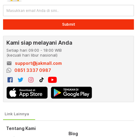
Submit
Kami siap melayani Anda
Setiap hari 09:00 - 18:00 WIB
(kecuali hari libur nasional)
email
support@jakmall.com
0851 3337 0987
Tentang Kami
Blog