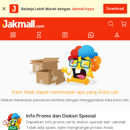
Download
Belanja Lebih Murah dengan
Jakmall Apps
grid_view
hourglass_empty
article
person
Kami tidak dapat menemukan apa yang Anda cari
Silakan melakukan pencarian kembali dengan menggunakan kata kunci lain.
Info Promo dan Diskon Spesial
Dapatkan info promo serta diskon spesial dari Jakmall.
Tidak ada spam, kami menghargai privasi Anda