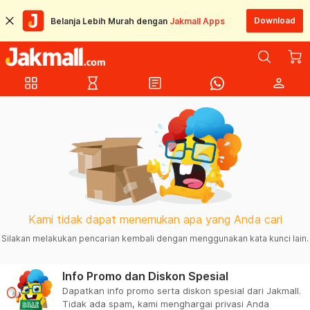
Download
Belanja Lebih Murah dengan
Jakmall Apps
grid_view
hourglass_empty
article
person
Kami tidak dapat menemukan apa yang Anda cari
Silakan melakukan pencarian kembali dengan menggunakan kata kunci lain.
Info Promo dan Diskon Spesial
Dapatkan info promo serta diskon spesial dari Jakmall.
Tidak ada spam, kami menghargai privasi Anda