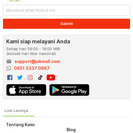
Submit
Kami siap melayani Anda
Setiap hari 09:00 - 18:00 WIB
(kecuali hari libur nasional)
email
support@jakmall.com
0851 3337 0987
Tentang Kami
Blog