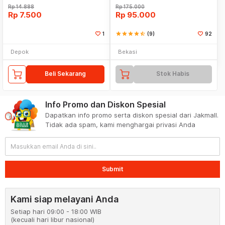
Rp
14.888
Rp
175.000
Rp
7.500
Rp
95.000
1
star
star
star
star
star_half
(9)
92
Depok
Bekasi
Beli Sekarang
Stok Habis
Info Promo dan Diskon Spesial
Dapatkan info promo serta diskon spesial dari Jakmall.
Tidak ada spam, kami menghargai privasi Anda
Submit
Kami siap melayani Anda
Setiap hari 09:00 - 18:00 WIB
(kecuali hari libur nasional)