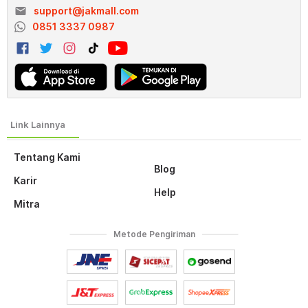
email
support@jakmall.com
0851 3337 0987
Tentang Kami
Blog
Karir
Help
Mitra
Metode Pengiriman