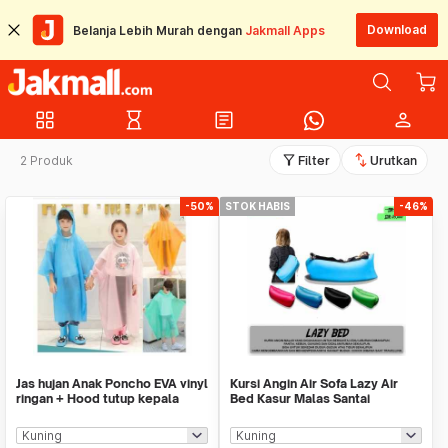
Download
Belanja Lebih Murah dengan
Jakmall Apps
grid_view
hourglass_empty
article
person
filter_alt
swap_vert
2 Produk
Filter
Urutkan
-50%
STOK HABIS
-46%
Jas hujan Anak Poncho EVA vinyl
Kursi Angin Air Sofa Lazy Air
ringan + Hood tutup kepala
Bed Kasur Malas Santai
120-160cm
Camping