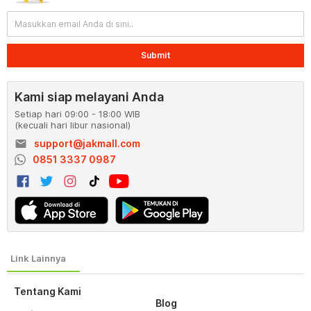
Submit
Kami siap melayani Anda
Setiap hari 09:00 - 18:00 WIB
(kecuali hari libur nasional)
email
support@jakmall.com
0851 3337 0987
Tentang Kami
Blog