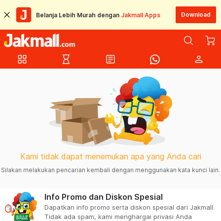
Download
Belanja Lebih Murah dengan
Jakmall Apps
grid_view
hourglass_empty
article
person
Kami tidak dapat menemukan apa yang Anda cari
Silakan melakukan pencarian kembali dengan menggunakan kata kunci lain.
Info Promo dan Diskon Spesial
Dapatkan info promo serta diskon spesial dari Jakmall.
Tidak ada spam, kami menghargai privasi Anda