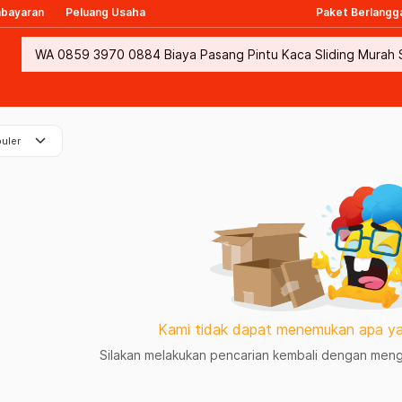
mbayaran
Peluang Usaha
Paket Berlangg
keyboard_arrow_down
uler
Kami tidak dapat menemukan apa ya
Silakan melakukan pencarian kembali dengan mengg