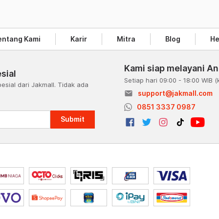
entang Kami
Karir
Mitra
Blog
He
Kami siap melayani A
sial
Setiap hari 09:00 - 18:00 WIB
(
esial dari Jakmall. Tidak ada
email
support@jakmall.com
a
0851 3337 0987
Submit