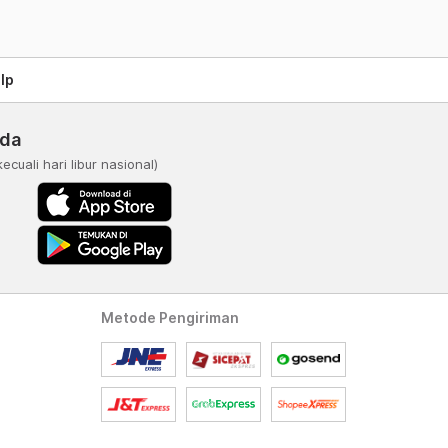
lp
nda
kecuali hari libur nasional)
Metode Pengiriman