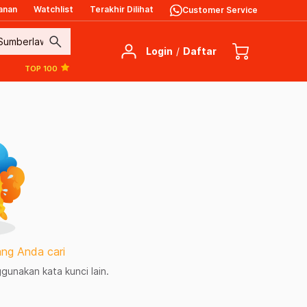
anan
Watchlist
Terakhir Dilihat
Customer Service
search
Login
/
Daftar
TOP 100
ng Anda cari
unakan kata kunci lain.