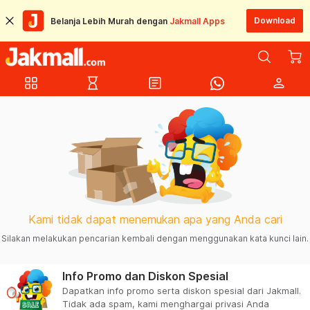
Download
Belanja Lebih Murah dengan
Jakmall Apps
grid_view
hourglass_empty
article
person
Kami tidak dapat menemukan apa yang Anda cari
Silakan melakukan pencarian kembali dengan menggunakan kata kunci lain.
Info Promo dan Diskon Spesial
Dapatkan info promo serta diskon spesial dari Jakmall.
Tidak ada spam, kami menghargai privasi Anda