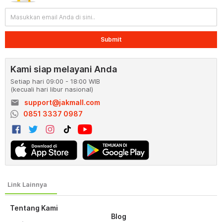
Submit
Kami siap melayani Anda
Setiap hari 09:00 - 18:00 WIB
(kecuali hari libur nasional)
email
support@jakmall.com
0851 3337 0987
Tentang Kami
Blog