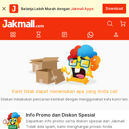
Download
Belanja Lebih Murah dengan
Jakmall Apps
grid_view
hourglass_empty
article
person
Kami tidak dapat menemukan apa yang Anda cari
Silakan melakukan pencarian kembali dengan menggunakan kata kunci lain.
Info Promo dan Diskon Spesial
Dapatkan info promo serta diskon spesial dari Jakmall.
Tidak ada spam, kami menghargai privasi Anda