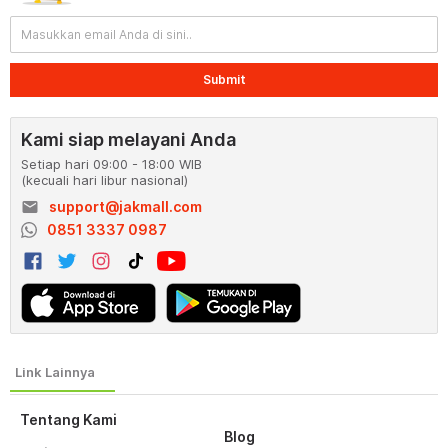
Submit
Kami siap melayani Anda
Setiap hari 09:00 - 18:00 WIB
(kecuali hari libur nasional)
email
support@jakmall.com
0851 3337 0987
Tentang Kami
Blog