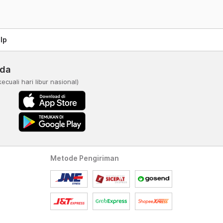
lp
nda
kecuali hari libur nasional)
Metode Pengiriman