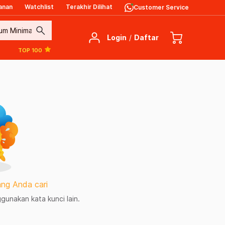
anan
Watchlist
Terakhir Dilihat
Customer Service
search
Login
/
Daftar
TOP 100
ng Anda cari
unakan kata kunci lain.