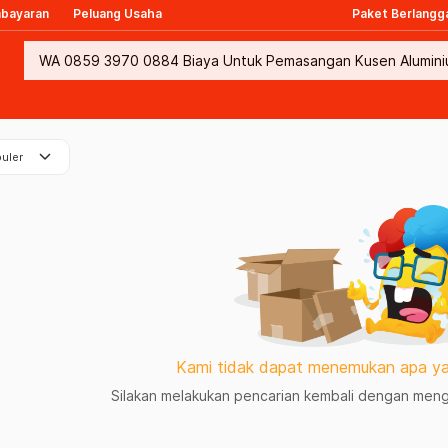
mbayaran
Peluang Usaha
Paket Berlangg
keyboard_arrow_down
uler
Kami tidak dapat menemukan apa ya
Silakan melakukan pencarian kembali dengan mengg