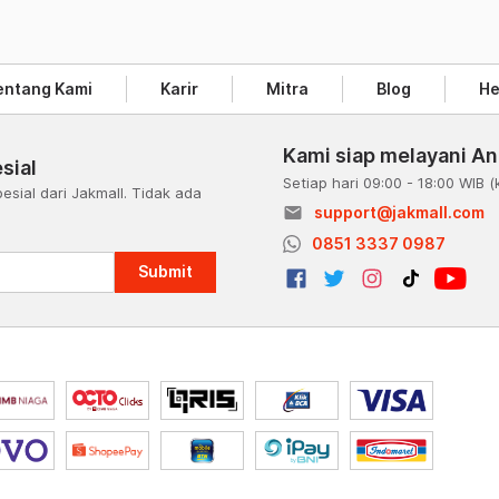
entang Kami
Karir
Mitra
Blog
He
Kami siap melayani A
sial
Setiap hari 09:00 - 18:00 WIB
(
esial dari Jakmall. Tidak ada
email
support@jakmall.com
a
0851 3337 0987
Submit