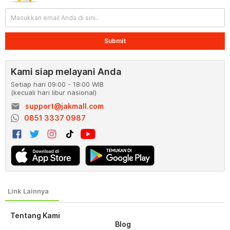
Submit
Kami siap melayani Anda
Setiap hari 09:00 - 18:00 WIB
(kecuali hari libur nasional)
email
support@jakmall.com
0851 3337 0987
Tentang Kami
Blog