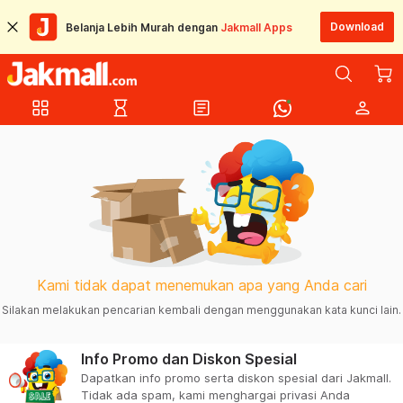
Download
Belanja Lebih Murah dengan
Jakmall Apps
grid_view
hourglass_empty
article
person
Kami tidak dapat menemukan apa yang Anda cari
Silakan melakukan pencarian kembali dengan menggunakan kata kunci lain.
Info Promo dan Diskon Spesial
Dapatkan info promo serta diskon spesial dari Jakmall.
Tidak ada spam, kami menghargai privasi Anda