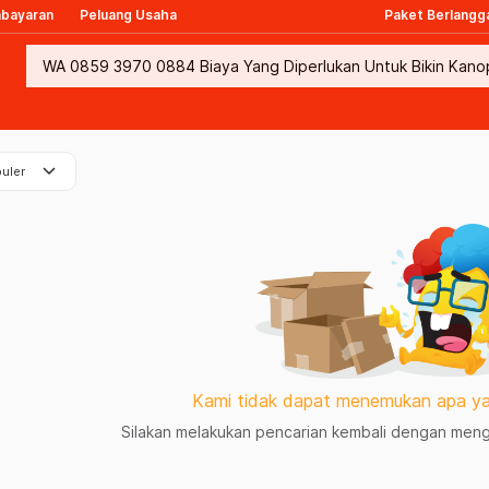
mbayaran
Peluang Usaha
Paket Berlangg
keyboard_arrow_down
uler
Kami tidak dapat menemukan apa ya
Silakan melakukan pencarian kembali dengan mengg