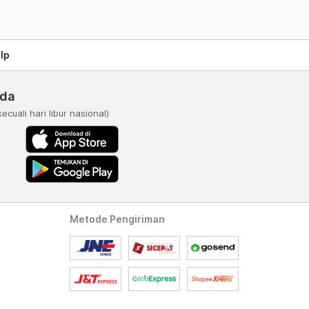
lp
nda
kecuali hari libur nasional)
Metode Pengiriman