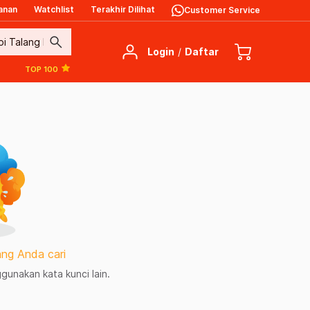
anan
Watchlist
Terakhir Dilihat
Customer Service
search
Login
/
Daftar
TOP 100
ng Anda cari
unakan kata kunci lain.