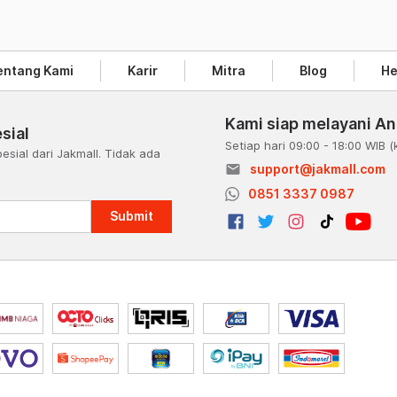
entang Kami
Karir
Mitra
Blog
He
Kami siap melayani A
sial
Setiap hari 09:00 - 18:00 WIB
(
esial dari Jakmall. Tidak ada
email
support@jakmall.com
a
0851 3337 0987
Submit