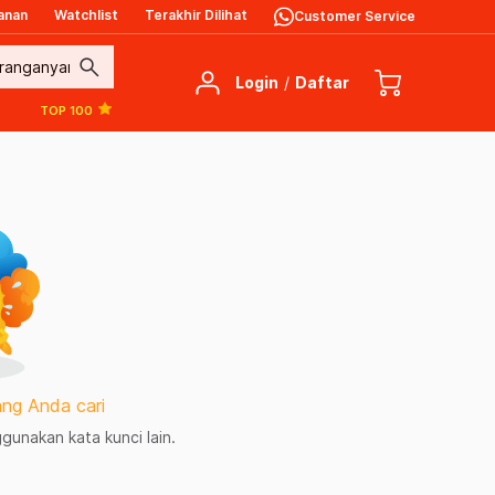
anan
Watchlist
Terakhir Dilihat
Customer Service
search
Login
/
Daftar
TOP 100
ng Anda cari
unakan kata kunci lain.