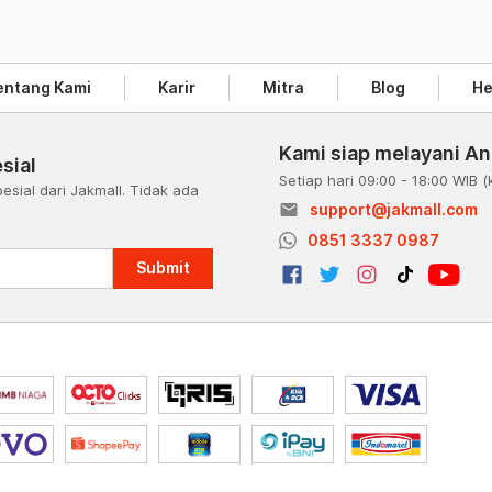
entang Kami
Karir
Mitra
Blog
He
Kami siap melayani A
sial
Setiap hari 09:00 - 18:00 WIB
(
esial dari Jakmall. Tidak ada
email
support@jakmall.com
a
0851 3337 0987
Submit