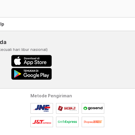
lp
nda
kecuali hari libur nasional)
Metode Pengiriman