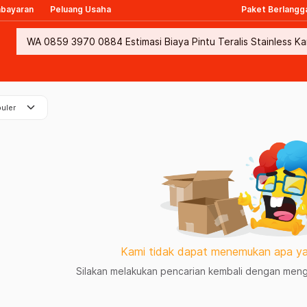
mbayaran
Peluang Usaha
Paket Berlangg
keyboard_arrow_down
uler
Kami tidak dapat menemukan apa ya
Silakan melakukan pencarian kembali dengan mengg