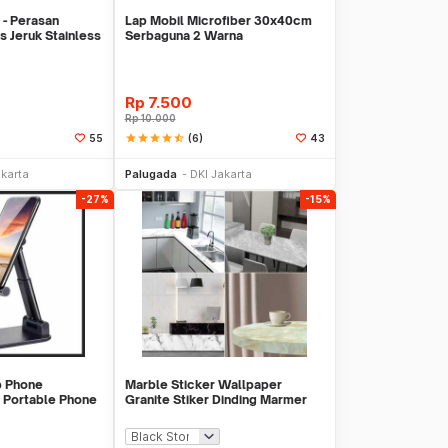
 - Perasan
Lap Mobil Microfiber 30x40cm
 Jeruk Stainless
Serbaguna 2 Warna
Rp
7.500
Rp
10.000
star
star
star
star
star_half
(6)
55
43
li Sekarang
Beli Sekarang
akarta
Palugada
DKI Jakarta
-27%
-15%
p Phone
Marble Sticker Wallpaper
 Portable Phone
Granite Stiker Dinding Marmer
Meja Kitchen