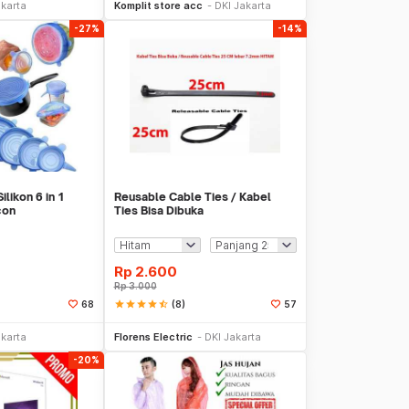
akarta
Komplit store acc
DKI Jakarta
-27%
-14%
likon 6 in 1
Reusable Cable Ties / Kabel
con
Ties Bisa Dibuka
Rp
2.600
Rp
3.000
star
star
star
star
star_half
(8)
68
57
li Sekarang
Beli Sekarang
akarta
Florens Electric
DKI Jakarta
-20%