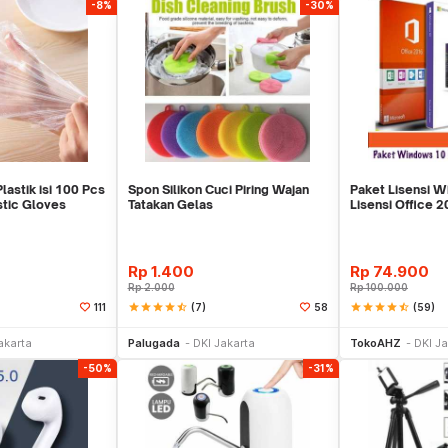
-8%
-30%
lastik isi 100 Pcs
Spon Silikon Cuci Piring Wajan
Paket Lisensi W
stic Gloves
Tatakan Gelas
Lisensi Office 2
Rp
1.400
Rp
74.900
Rp
2.000
Rp
100.000
star
star
star
star
star_half
(7)
star
star
star
star
star_half
(59)
111
58
li Sekarang
Beli Sekarang
Be
akarta
Palugada
DKI Jakarta
TokoAHZ
DKI Ja
-50%
-31%