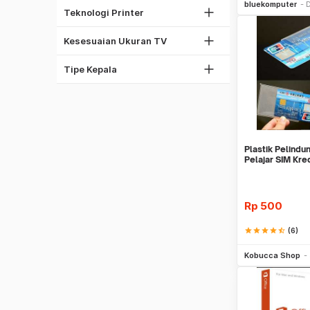
37"
bluekomputer
D
Thermal Printer
Teknologi Printer
42"
Phillips
60"
Kesesuaian Ukuran TV
Torx
Obeng Set
Tipe Kepala
Plastik Pelindu
Pelajar SIM Kr
Cover Pelind
Rp
500
star
star
star
star
star_half
(6)
Be
Kobucca Shop