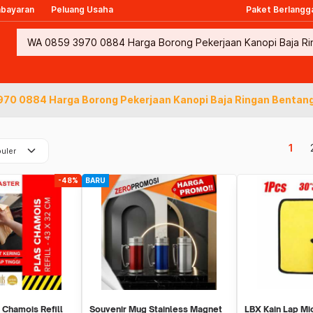
mbayaran
Peluang Usaha
Paket Berlangg
70 0884 Harga Borong Pekerjaan Kanopi Baja Ringan Bentang
keyboard_arrow_down
1
uler
-48%
BARU
 Chamois Refill
Souvenir Mug Stainless Magnet
LBX Kain Lap Mi