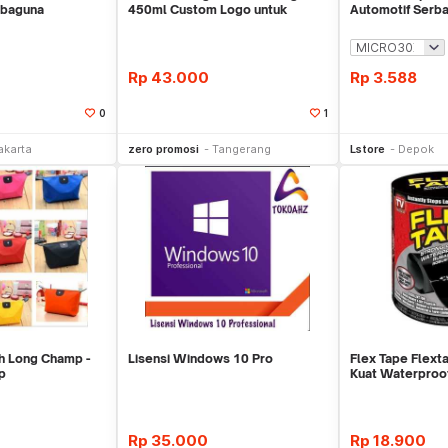
rbaguna
450ml Custom Logo untuk
Automotif Serb
Corporate
Rp
43.000
Rp
3.588
0
1
li Sekarang
Beli Sekarang
Be
akarta
zero promosi
Tangerang
Lstore
Depok
h Long Champ -
Lisensi Windows 10 Pro
Flex Tape Flexta
p
Kuat Waterproo
Rp
35.000
Rp
18.900