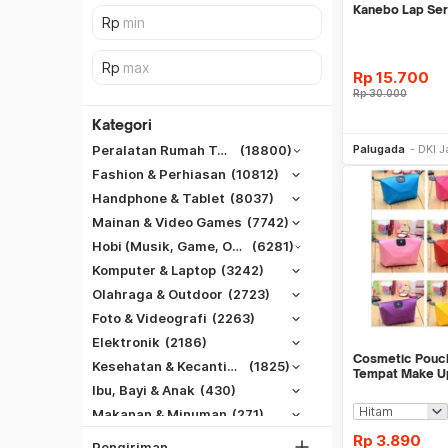
Kanebo Lap Se
Rp
15.700
Rp
30.000
Kategori
Be
Palugada
DKI J
Peralatan Rumah Tangga
(18800)
Fashion & Perhiasan
(10812)
Handphone & Tablet
(8037)
Mainan & Video Games
(7742)
Hobi (Musik, Game, Otomotif, Dll)
(6281)
Komputer & Laptop
(3242)
Olahraga & Outdoor
(2723)
Foto & Videografi
(2263)
SiCepat REG
Elektronik
(2186)
SiCepat BEST
Cosmetic Pouc
DKI Jakarta
Kesehatan & Kecantikan
(1825)
Tempat Make U
SiCepat Gokil
Tangerang
Ibu, Bayi & Anak
(430)
SiCepat Halu
Makanan & Minuman
(271)
Bekasi
JNE REG
Rp
3.890
Bogor
Pengiriman