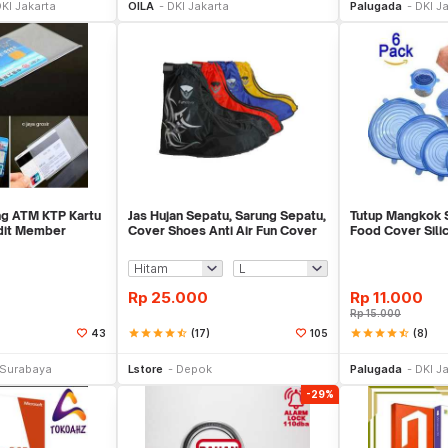
KI Jakarta
OILA
DKI Jakarta
Palugada
DKI J
ng ATM KTP Kartu
Jas Hujan Sepatu, Sarung Sepatu,
Tutup Mangkok Si
edit Member
Cover Shoes Anti Air Fun Cover
Food Cover Sili
Rp
25.000
Rp
11.000
Rp
15.000
star
star
star
star
star_half
(17)
star
star
star
star
star_half
(8)
43
105
li Sekarang
Beli Sekarang
Be
Surabaya
Lstore
Depok
Palugada
DKI J
-29%