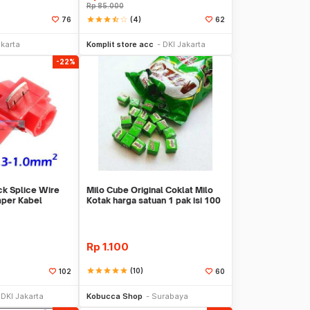
Rp
85.000
star
star
star
star_half
star_border
(4)
76
62
li Sekarang
Beli Sekarang
akarta
Komplit store acc
DKI Jakarta
-22%
k Splice Wire
Milo Cube Original Coklat Milo
mper Kabel
Kotak harga satuan 1 pak isi 100
pcs
Rp
1.100
star
star
star
star
star
(10)
102
60
li Sekarang
Beli Sekarang
DKI Jakarta
Kobucca Shop
Surabaya