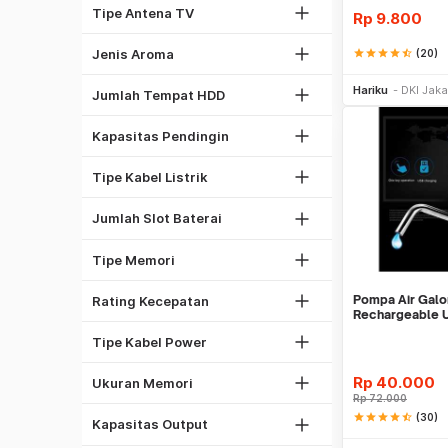
Antena Omni
Tipe Antena TV
Rp
9.800
Oceanic
1
Spicy
Jenis Aroma
star
star
star
star
star_half
(20)
2
Be
1/2 PK
Hariku
DKI Jaka
5
Jumlah Tempat HDD
1 PK
1
2 PK
Kapasitas Pendingin
2
Kabel NYA
4
Kabel NYM
Tipe Kabel Listrik
6
DDR4
8
Jumlah Slot Baterai
GDDR5
1333 Mhz
DDR3
Tipe Memori
1600 Mhz
2GB
2133 Mhz
Pompa Air Galo
Rating Kecepatan
4GB
Kabel Listrik
Rechargeable 
8GB
Kabel PSU Komputer
Tipe Kabel Power
16GB
450W
32GB
Rp
40.000
Ukuran Memori
500W
Rp
72.000
27"
Laser
star
star
star
star
star_half
(30)
550W
Kapasitas Output
32"
Be
Dot Matrix