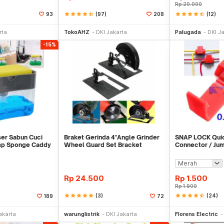
Rp
20.000
star
star
star
star
star_half
(97)
star
star
star
star
star_half
(12)
93
208
li Sekarang
Beli Sekarang
Be
rta
TokoAHZ
DKI Jakarta
Palugada
DKI J
-15%
er Sabun Cuci
Braket Gerinda 4"Angle Grinder
SNAP LOCK Quic
ump Sponge Caddy
Wheel Guard Set Bracket
Connector / Ju
Dudukan Gerinda
Rp
24.500
Rp
1.500
Rp
1.900
star
star
star
star
star
(3)
star
star
star
star
star_half
(24)
189
72
li Sekarang
Beli Sekarang
Be
akarta
warunglistrik
DKI Jakarta
Florens Electric