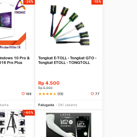
-26%
-10%
indows 10 Pro &
Tongkat E-TOLL - Tongkat GTO -
016 Pro Plus
Tongkat ETOLL - TONGTOLL
Rp
4.500
Rp
5.000
star
star
star
star
star_half
(13)
169
77
li Sekarang
Beli Sekarang
karta
Palugada
DKI Jakarta
-40%