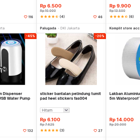
Rp
6.500
Rp
9.900
Rp
10.000
Rp
13.500
star
star
star
star
star_half
(4)
star
star
star
star
star_half
(6)
116
46
li Sekarang
Beli Sekarang
Be
rta
Palugada
DKI Jakarta
Komplit store acc
-45%
-20%
n Dispenser
sticker bantalan pelindung tumit
Lakban Aluminiu
USB Water Pump
pad heel stickers fas004
5m Waterproof 
Rp
6.100
Rp
14.000
Rp
7.625
Rp
20.000
star
star
star
star
star
(3)
132
27
li Sekarang
Beli Sekarang
Be