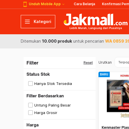
Unduh Mobile App
Cara Belanja
Konfirmasi Pe
Kategori
Ditemukan
10.000 produk
untuk pencarian
WA 0859 39
Filter
Urutkan
Terpop
Reset
Status Stok
BARU
Hanya Stok Tersedia
Filter Berdasarkan
Untung Paling Besar
Harga Grosir
Harga
Kenmaster Plas