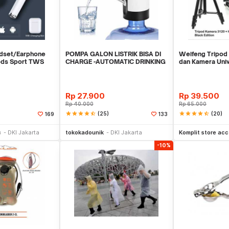
dset/Earphone
POMPA GALON LISTRIK BISA DI
Weifeng Tripod 
ods Sport TWS
CHARGE -AUTOMATIC DRINKING
dan Kamera Univ
WATER PUMP LED
Holder U
Rp
27.900
Rp
39.500
Rp
40.000
Rp
65.000
star
star
star
star
star_half
(25)
star
star
star
star
star_half
(20)
169
133
li Sekarang
Beli Sekarang
Be
c
DKI Jakarta
tokokadounik
DKI Jakarta
Komplit store acc
-10%