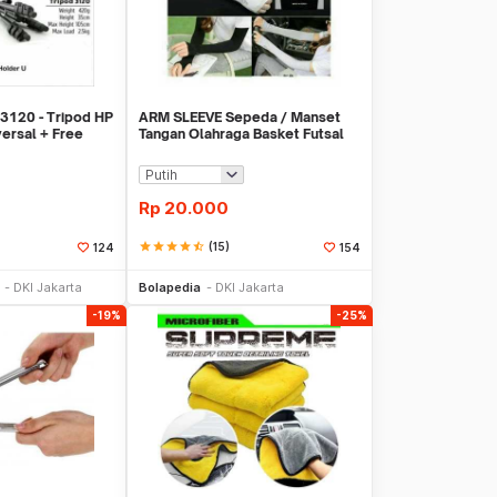
3120 - Tripod HP
ARM SLEEVE Sepeda / Manset
ersal + Free
Tangan Olahraga Basket Futsal
SLIM
Rp
20.000
star
star
star
star
star_half
(15)
124
154
li Sekarang
Beli Sekarang
DKI Jakarta
Bolapedia
DKI Jakarta
-19%
-25%