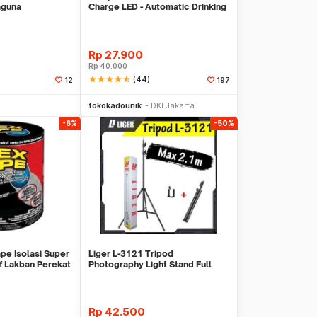
aguna
Charge LED - Automatic Drinking
Water Pump
Rp
27.900
Rp
40.000
star
star
star
star
star_half
(44)
12
197
li Sekarang
Beli Sekarang
tokokadounik
DKI Jakarta
-6%
-50%
pe Isolasi Super
Liger L-3121 Tripod
f Lakban Perekat
Photography Light Stand Full
Besi Portable-Large
Rp
42.500