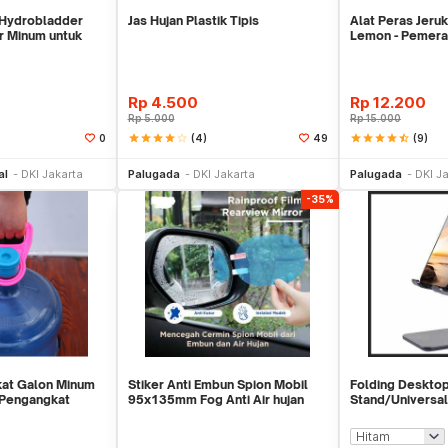
n Hydrobladder
Jas Hujan Plastik Tipis
Alat Peras Jeruk
r Minum untuk
Lemon - Pemeras
Steel
Rp
4.500
Rp
12.200
Rp
5.000
Rp
15.000
star
star
star
star
star_border
(4)
star
star
star
star
star_half
(9)
0
49
li Sekarang
Beli Sekarang
Be
al
DKI Jakarta
Palugada
DKI Jakarta
Palugada
DKI J
-35%
kat Galon Minum
Stiker Anti Embun Spion Mobil
Folding Deskto
 Pengangkat
95x135mm Fog Anti Air hujan
Stand/Universal
ScreenGuard
Holder