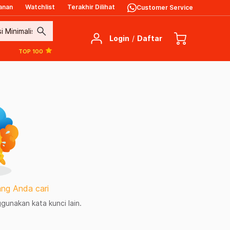
anan
Watchlist
Terakhir Dilihat
Customer Service
search
Login
/
Daftar
TOP 100
ng Anda cari
unakan kata kunci lain.