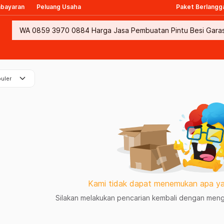
mbayaran
Peluang Usaha
Paket Berlangg
keyboard_arrow_down
uler
Kami tidak dapat menemukan apa ya
Silakan melakukan pencarian kembali dengan mengg