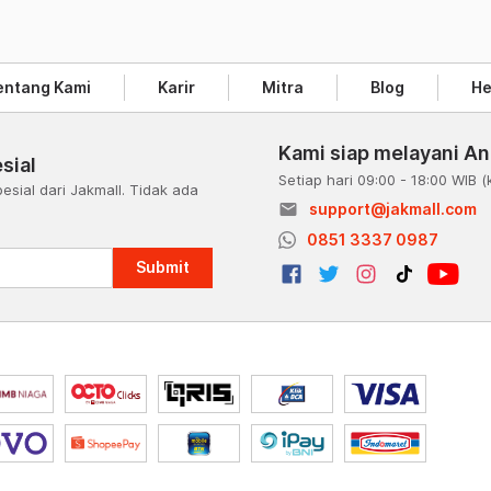
entang Kami
Karir
Mitra
Blog
He
Kami siap melayani A
sial
Setiap hari 09:00 - 18:00 WIB
(
esial dari Jakmall. Tidak ada
email
support@jakmall.com
a
0851 3337 0987
Submit