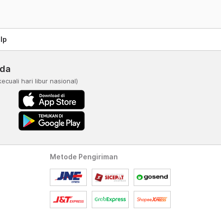
lp
nda
kecuali hari libur nasional)
Metode Pengiriman