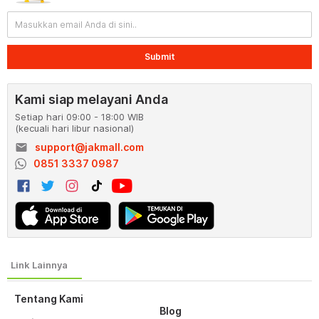
Submit
Kami siap melayani Anda
Setiap hari 09:00 - 18:00 WIB
(kecuali hari libur nasional)
email
support@jakmall.com
0851 3337 0987
Tentang Kami
Blog