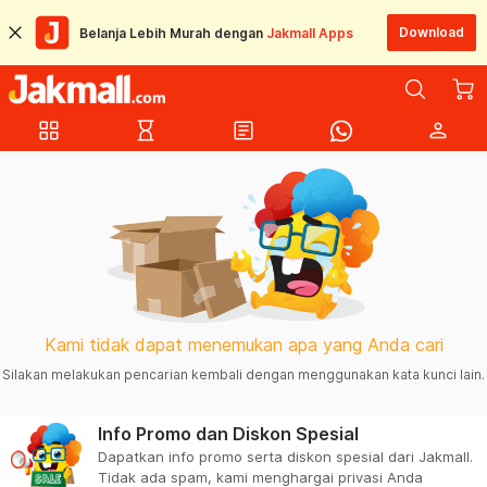
Download
Belanja Lebih Murah dengan
Jakmall Apps
grid_view
hourglass_empty
article
person
Kami tidak dapat menemukan apa yang Anda cari
Silakan melakukan pencarian kembali dengan menggunakan kata kunci lain.
Info Promo dan Diskon Spesial
Dapatkan info promo serta diskon spesial dari Jakmall.
Tidak ada spam, kami menghargai privasi Anda