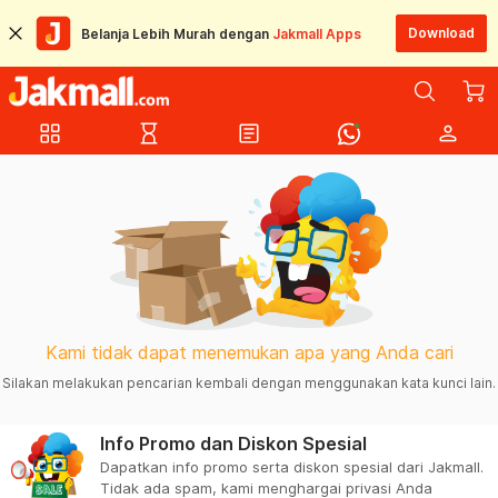
Download
Belanja Lebih Murah dengan
Jakmall Apps
grid_view
hourglass_empty
article
person
Kami tidak dapat menemukan apa yang Anda cari
Silakan melakukan pencarian kembali dengan menggunakan kata kunci lain.
Info Promo dan Diskon Spesial
Dapatkan info promo serta diskon spesial dari Jakmall.
Tidak ada spam, kami menghargai privasi Anda