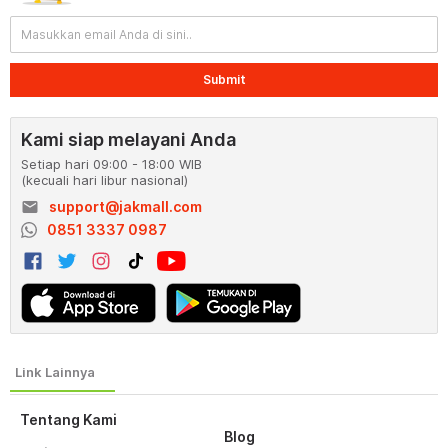
Submit
Kami siap melayani Anda
Setiap hari 09:00 - 18:00 WIB
(kecuali hari libur nasional)
email
support@jakmall.com
0851 3337 0987
Tentang Kami
Blog