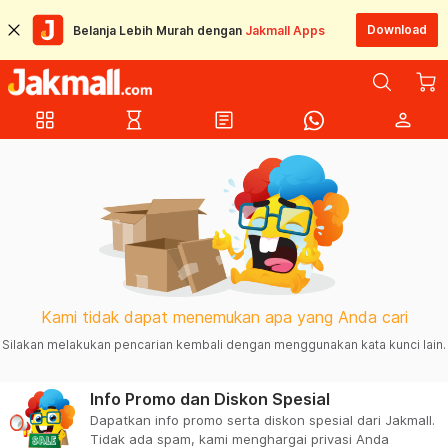
Download
Belanja Lebih Murah dengan
Jakmall Apps
grid_view
hourglass_empty
article
person
Kami tidak dapat menemukan apa yang Anda cari
Silakan melakukan pencarian kembali dengan menggunakan kata kunci lain.
Info Promo dan Diskon Spesial
Dapatkan info promo serta diskon spesial dari Jakmall.
Tidak ada spam, kami menghargai privasi Anda