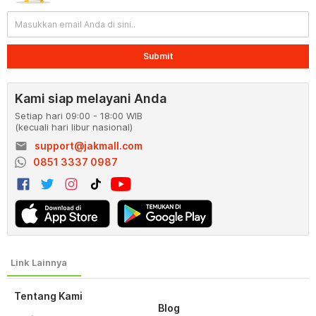
Submit
Kami siap melayani Anda
Setiap hari 09:00 - 18:00 WIB
(kecuali hari libur nasional)
email
support@jakmall.com
0851 3337 0987
Tentang Kami
Blog