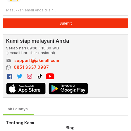
Submit
Kami siap melayani Anda
Setiap hari 09:00 - 18:00 WIB
(kecuali hari libur nasional)
email
support@jakmall.com
0851 3337 0987
Tentang Kami
Blog