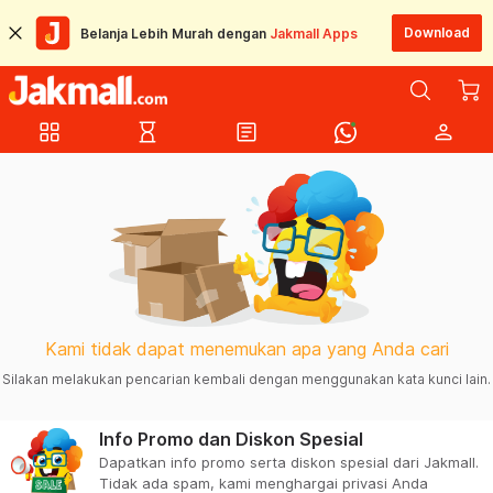
Download
Belanja Lebih Murah dengan
Jakmall Apps
grid_view
hourglass_empty
article
person
Kami tidak dapat menemukan apa yang Anda cari
Silakan melakukan pencarian kembali dengan menggunakan kata kunci lain.
Info Promo dan Diskon Spesial
Dapatkan info promo serta diskon spesial dari Jakmall.
Tidak ada spam, kami menghargai privasi Anda