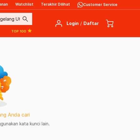
anan
Watchlist
Terakhir Dilihat
Customer Service
search
Login
/
Daftar
TOP 100
ng Anda cari
unakan kata kunci lain.