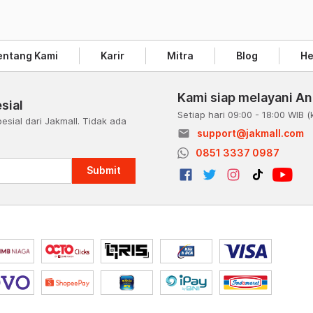
entang Kami
Karir
Mitra
Blog
He
Kami siap melayani A
sial
Setiap hari 09:00 - 18:00 WIB
(
esial dari Jakmall. Tidak ada
email
support@jakmall.com
a
0851 3337 0987
Submit