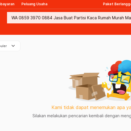
mbayaran
Peluang Usaha
Paket Berlangg
keyboard_arrow_down
uler
Kami tidak dapat menemukan apa ya
Silakan melakukan pencarian kembali dengan mengg