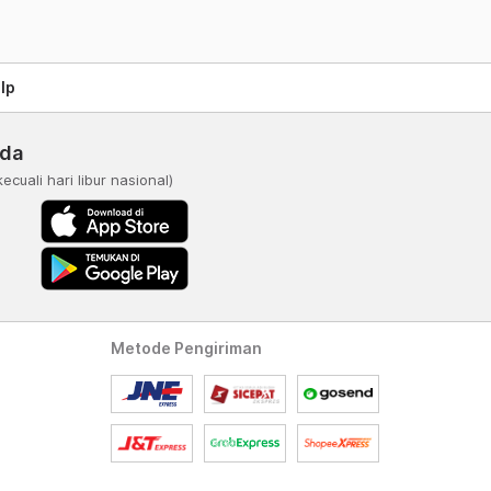
lp
nda
kecuali hari libur nasional)
Metode Pengiriman