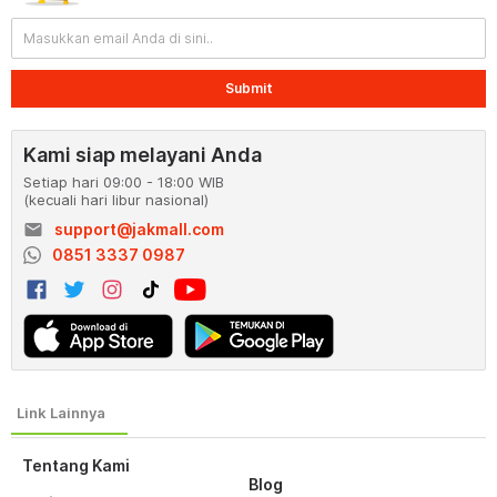
Submit
Kami siap melayani Anda
Setiap hari 09:00 - 18:00 WIB
(kecuali hari libur nasional)
email
support@jakmall.com
0851 3337 0987
Tentang Kami
Blog