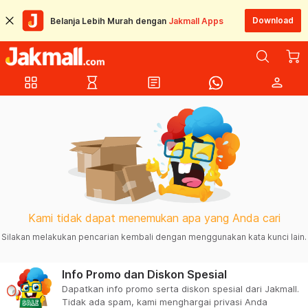
Download
Belanja Lebih Murah dengan
Jakmall Apps
grid_view
hourglass_empty
article
person
Kami tidak dapat menemukan apa yang Anda cari
Silakan melakukan pencarian kembali dengan menggunakan kata kunci lain.
Info Promo dan Diskon Spesial
Dapatkan info promo serta diskon spesial dari Jakmall.
Tidak ada spam, kami menghargai privasi Anda