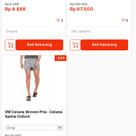
Rp
5.288
Rp
120.000
Rp
4.888
Rp
67.500
3
0
Depok
DKI Jakarta
Beli Sekarang
Beli Sekarang
-34%
VM Celana Woven Pria - Celana
Santai Oxford
Rp
75.000