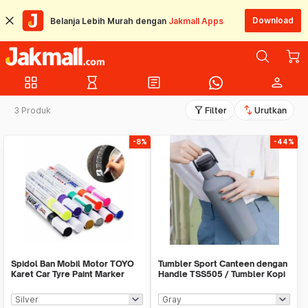
Download
Belanja Lebih Murah dengan
Jakmall Apps
grid_view
hourglass_empty
article
person
filter_alt
swap_vert
3 Produk
Filter
Urutkan
-8%
-44%
Spidol Ban Mobil Motor TOYO
Tumbler Sport Canteen dengan
Karet Car Tyre Paint Marker
Handle TSS505 / Tumbler Kopi
Toyo ORIGINAL
Teh