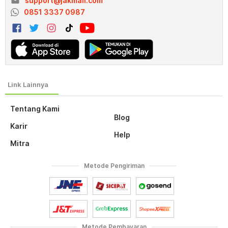
email
support@jakmall.com
0851 3337 0987
Tentang Kami
Blog
Karir
Help
Mitra
Metode Pengiriman
Metode Pembayaran