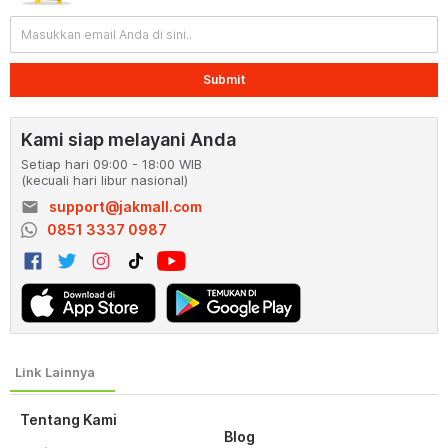
Submit
Kami siap melayani Anda
Setiap hari 09:00 - 18:00 WIB
(kecuali hari libur nasional)
email
support@jakmall.com
0851 3337 0987
Tentang Kami
Blog