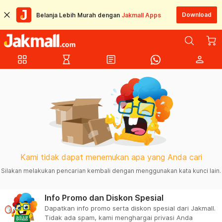
Download
Belanja Lebih Murah dengan
Jakmall Apps
grid_view
hourglass_empty
article
person
Kami tidak dapat menemukan apa yang Anda cari
Silakan melakukan pencarian kembali dengan menggunakan kata kunci lain.
Info Promo dan Diskon Spesial
Dapatkan info promo serta diskon spesial dari Jakmall.
Tidak ada spam, kami menghargai privasi Anda