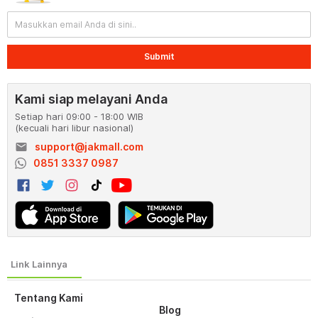
Submit
Kami siap melayani Anda
Setiap hari 09:00 - 18:00 WIB
(kecuali hari libur nasional)
email
support@jakmall.com
0851 3337 0987
Tentang Kami
Blog