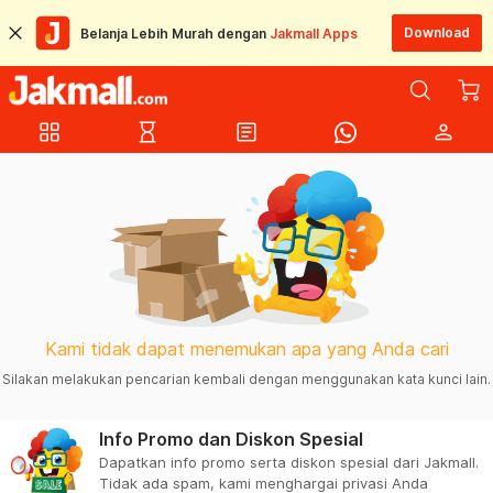
Download
Belanja Lebih Murah dengan
Jakmall Apps
grid_view
hourglass_empty
article
person
Kami tidak dapat menemukan apa yang Anda cari
Silakan melakukan pencarian kembali dengan menggunakan kata kunci lain.
Info Promo dan Diskon Spesial
Dapatkan info promo serta diskon spesial dari Jakmall.
Tidak ada spam, kami menghargai privasi Anda