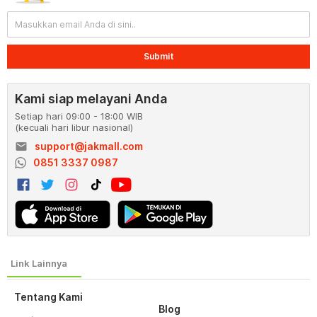
Submit
Kami siap melayani Anda
Setiap hari 09:00 - 18:00 WIB
(kecuali hari libur nasional)
email
support@jakmall.com
0851 3337 0987
Tentang Kami
Blog