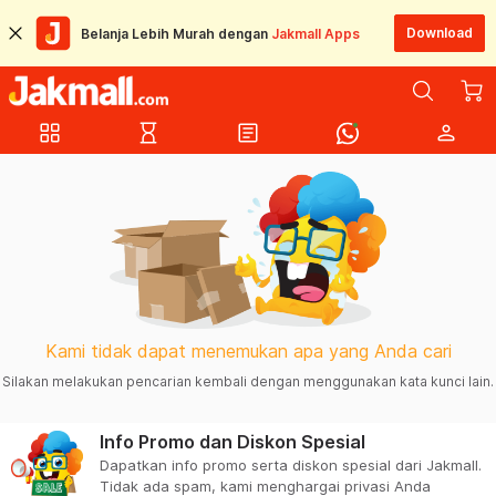
Download
Belanja Lebih Murah dengan
Jakmall Apps
grid_view
hourglass_empty
article
person
Kami tidak dapat menemukan apa yang Anda cari
Silakan melakukan pencarian kembali dengan menggunakan kata kunci lain.
Info Promo dan Diskon Spesial
Dapatkan info promo serta diskon spesial dari Jakmall.
Tidak ada spam, kami menghargai privasi Anda