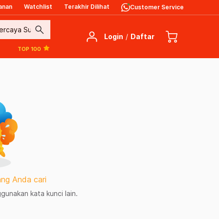
anan
Watchlist
Terakhir Dilihat
Customer Service
search
Login
/
Daftar
TOP 100
ng Anda cari
unakan kata kunci lain.