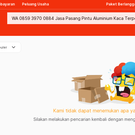
mbayaran
Peluang Usaha
Paket Berlangg
keyboard_arrow_down
uler
Kami tidak dapat menemukan apa ya
Silakan melakukan pencarian kembali dengan mengg