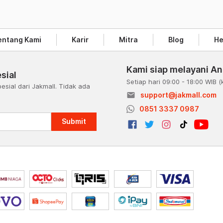
entang Kami
Karir
Mitra
Blog
He
Kami siap melayani A
sial
Setiap hari 09:00 - 18:00 WIB
(
esial dari Jakmall. Tidak ada
email
support@jakmall.com
a
0851 3337 0987
Submit