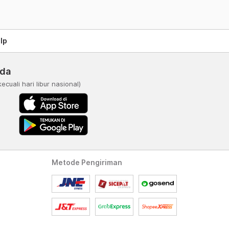
lp
nda
kecuali hari libur nasional)
Metode Pengiriman