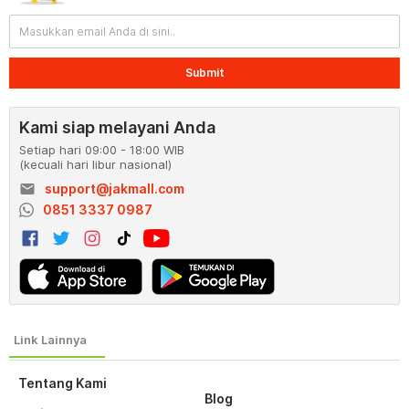
Submit
Kami siap melayani Anda
Setiap hari 09:00 - 18:00 WIB
(kecuali hari libur nasional)
email
support@jakmall.com
0851 3337 0987
Tentang Kami
Blog