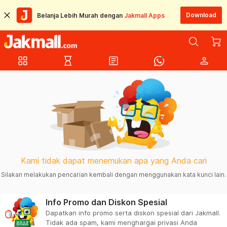
Download
Belanja Lebih Murah dengan
Jakmall Apps
grid_view
hourglass_empty
article
person
Kami tidak dapat menemukan apa yang Anda cari
Silakan melakukan pencarian kembali dengan menggunakan kata kunci lain.
Info Promo dan Diskon Spesial
Dapatkan info promo serta diskon spesial dari Jakmall.
Tidak ada spam, kami menghargai privasi Anda