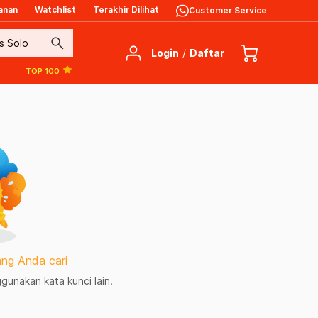
anan
Watchlist
Terakhir Dilihat
Customer Service
search
Login
/
Daftar
TOP 100
ng Anda cari
unakan kata kunci lain.