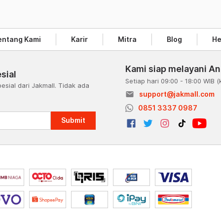
entang Kami
Karir
Mitra
Blog
He
Kami siap melayani A
sial
Setiap hari 09:00 - 18:00 WIB
(
esial dari Jakmall. Tidak ada
email
support@jakmall.com
a
0851 3337 0987
Submit