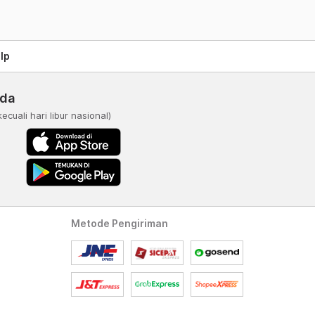
lp
nda
kecuali hari libur nasional)
Metode Pengiriman