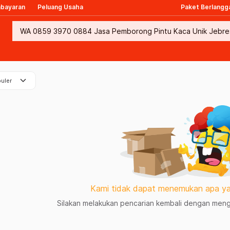
mbayaran
Peluang Usaha
Paket Berlangg
keyboard_arrow_down
uler
Kami tidak dapat menemukan apa ya
Silakan melakukan pencarian kembali dengan mengg