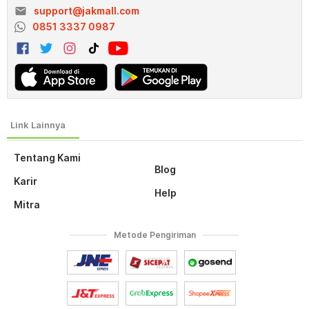
email
support@jakmall.com
0851 3337 0987
Tentang Kami
Blog
Karir
Help
Mitra
Metode Pengiriman