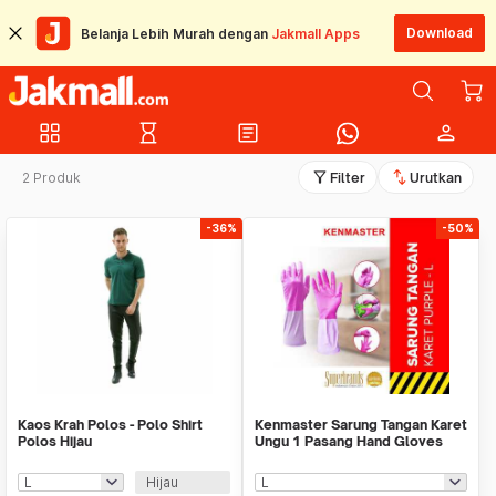
Download
Belanja Lebih Murah dengan
Jakmall Apps
grid_view
hourglass_empty
article
person
filter_alt
swap_vert
2 Produk
Filter
Urutkan
-36%
-50%
Kaos Krah Polos - Polo Shirt
Kenmaster Sarung Tangan Karet
Polos Hijau
Ungu 1 Pasang Hand Gloves
Latex Rubber
Hijau