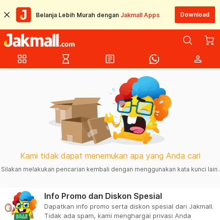
Download
Belanja Lebih Murah dengan
Jakmall Apps
grid_view
hourglass_empty
article
person
Kami tidak dapat menemukan apa yang Anda cari
Silakan melakukan pencarian kembali dengan menggunakan kata kunci lain.
Info Promo dan Diskon Spesial
Dapatkan info promo serta diskon spesial dari Jakmall.
Tidak ada spam, kami menghargai privasi Anda