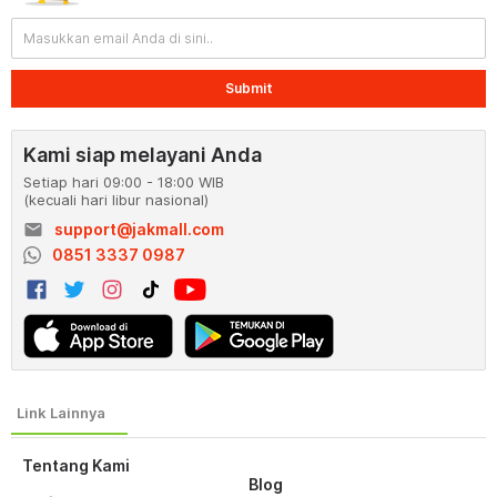
Submit
Kami siap melayani Anda
Setiap hari 09:00 - 18:00 WIB
(kecuali hari libur nasional)
email
support@jakmall.com
0851 3337 0987
Tentang Kami
Blog