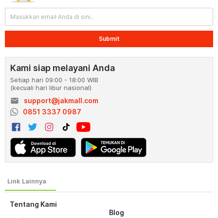
Submit
Kami siap melayani Anda
Setiap hari 09:00 - 18:00 WIB
(kecuali hari libur nasional)
email
support@jakmall.com
0851 3337 0987
Tentang Kami
Blog