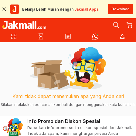
Download
Belanja Lebih Murah dengan
Jakmall Apps
grid_view
hourglass_empty
article
person
Kami tidak dapat menemukan apa yang Anda cari
Silakan melakukan pencarian kembali dengan menggunakan kata kunci lain.
Info Promo dan Diskon Spesial
Dapatkan info promo serta diskon spesial dari Jakmall.
Tidak ada spam, kami menghargai privasi Anda