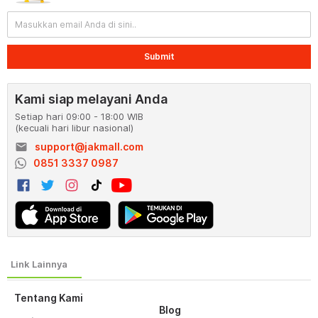
Submit
Kami siap melayani Anda
Setiap hari 09:00 - 18:00 WIB
(kecuali hari libur nasional)
email
support@jakmall.com
0851 3337 0987
Tentang Kami
Blog