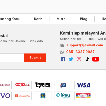
entang Kami
Karir
Mitra
Blog
He
Kami siap melayani A
sial
Setiap hari 09:00 - 18:00 WIB
(
esial dari Jakmall. Tidak ada
email
support@jakmall.com
a
0851 3337 0987
Submit