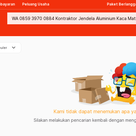
mbayaran
Peluang Usaha
Paket Berlangg
keyboard_arrow_down
uler
Kami tidak dapat menemukan apa ya
Silakan melakukan pencarian kembali dengan mengg