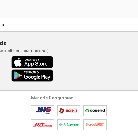
lp
nda
kecuali hari libur nasional)
Metode Pengiriman