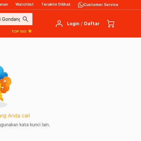
anan
Watchlist
Terakhir Dilihat
Customer Service
search
Login
/
Daftar
TOP 100
ng Anda cari
unakan kata kunci lain.