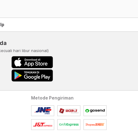
lp
nda
kecuali hari libur nasional)
Metode Pengiriman