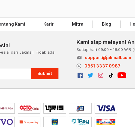
entang Kami
Karir
Mitra
Blog
He
Kami siap melayani A
sial
Setiap hari 09:00 - 18:00 WIB
(
esial dari Jakmall. Tidak ada
email
support@jakmall.com
a
0851 3337 0987
Submit