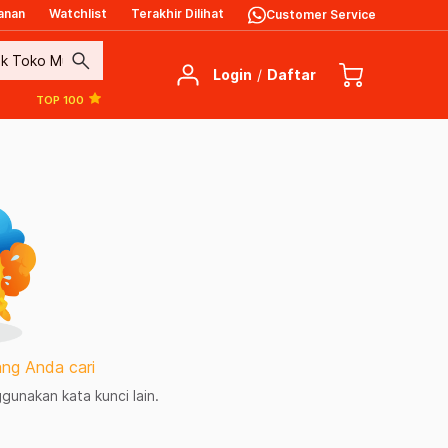
anan
Watchlist
Terakhir Dilihat
Customer Service
search
Login
/
Daftar
TOP 100
ng Anda cari
unakan kata kunci lain.