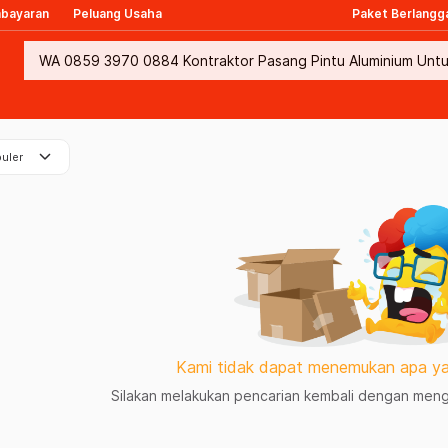
mbayaran
Peluang Usaha
Paket Berlangg
keyboard_arrow_down
uler
Kami tidak dapat menemukan apa ya
Silakan melakukan pencarian kembali dengan mengg