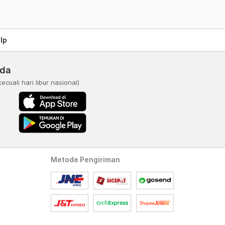
lp
nda
kecuali hari libur nasional)
Metode Pengiriman