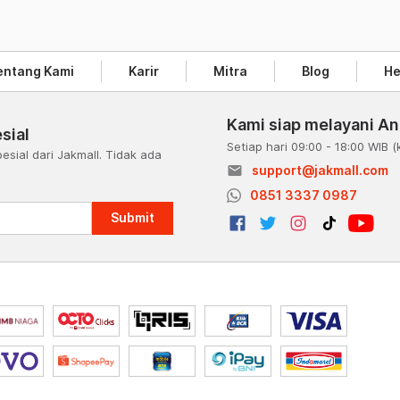
entang Kami
Karir
Mitra
Blog
He
Kami siap melayani A
sial
Setiap hari 09:00 - 18:00 WIB
(
esial dari Jakmall. Tidak ada
email
support@jakmall.com
a
0851 3337 0987
Submit