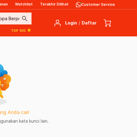
anan
Watchlist
Terakhir Dilihat
Customer Service
search
Login
/
Daftar
TOP 100
ng Anda cari
unakan kata kunci lain.