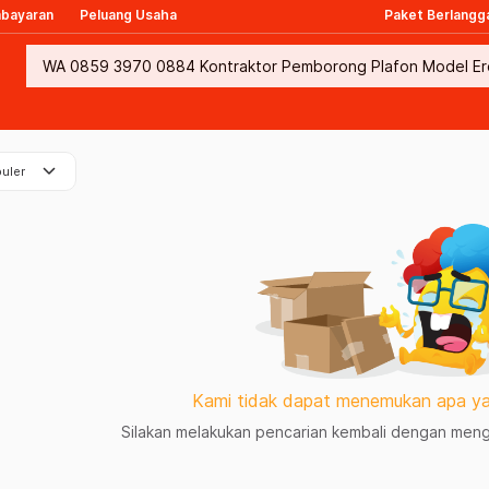
mbayaran
Peluang Usaha
Paket Berlangg
keyboard_arrow_down
uler
Kami tidak dapat menemukan apa ya
Silakan melakukan pencarian kembali dengan mengg