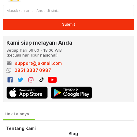
Submit
Kami siap melayani Anda
Setiap hari 09:00 - 18:00 WIB
(kecuali hari libur nasional)
email
support@jakmall.com
0851 3337 0987
Tentang Kami
Blog