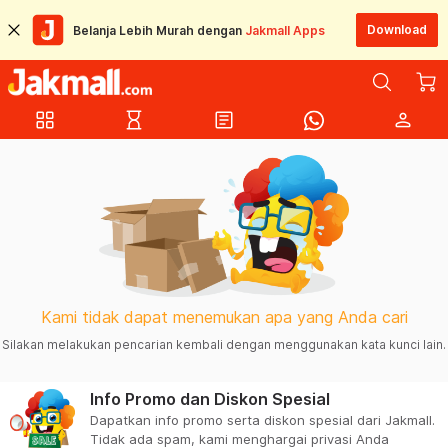
Download
Belanja Lebih Murah dengan
Jakmall Apps
grid_view
hourglass_empty
article
person
Kami tidak dapat menemukan apa yang Anda cari
Silakan melakukan pencarian kembali dengan menggunakan kata kunci lain.
Info Promo dan Diskon Spesial
Dapatkan info promo serta diskon spesial dari Jakmall.
Tidak ada spam, kami menghargai privasi Anda