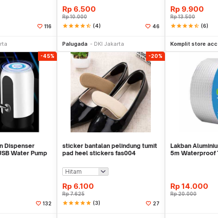
Rp
6.500
Rp
9.900
Rp
10.000
Rp
13.500
star
star
star
star
star_half
(4)
star
star
star
star
star_half
(6)
116
46
li Sekarang
Beli Sekarang
Be
rta
Palugada
DKI Jakarta
Komplit store acc
-45%
-20%
n Dispenser
sticker bantalan pelindung tumit
Lakban Aluminiu
USB Water Pump
pad heel stickers fas004
5m Waterproof 
Rp
6.100
Rp
14.000
Rp
7.625
Rp
20.000
star
star
star
star
star
(3)
132
27
li Sekarang
Beli Sekarang
Be