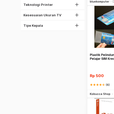
37"
bluekomputer
D
Thermal Printer
Teknologi Printer
42"
Phillips
60"
Kesesuaian Ukuran TV
Torx
Obeng Set
Tipe Kepala
Plastik Pelindu
Pelajar SIM Kr
Cover Pelind
Rp
500
star
star
star
star
star_half
(6)
Be
Kobucca Shop