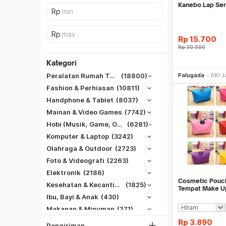
Kanebo Lap Se
Rp
15.700
Rp
30.000
Kategori
Be
Palugada
DKI J
Peralatan Rumah Tangga
(18800)
Fashion & Perhiasan
(10811)
Handphone & Tablet
(8037)
Mainan & Video Games
(7742)
Hobi (Musik, Game, Otomotif, Dll)
(6281)
Komputer & Laptop
(3242)
Olahraga & Outdoor
(2723)
Foto & Videografi
(2263)
SiCepat REG
Elektronik
(2186)
SiCepat BEST
Cosmetic Pouc
DKI Jakarta
Kesehatan & Kecantikan
(1825)
Tempat Make U
SiCepat Gokil
Tangerang
Ibu, Bayi & Anak
(430)
SiCepat Halu
Makanan & Minuman
(271)
Bekasi
JNE REG
Rp
3.890
Bogor
Pengiriman