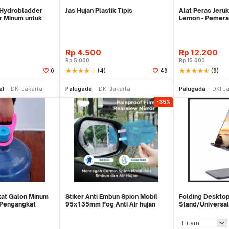
n Hydrobladder
Jas Hujan Plastik Tipis
Alat Peras Jeruk
r Minum untuk
Lemon - Pemeras
Steel
Rp
4.500
Rp
12.200
Rp
5.000
Rp
15.000
star
star
star
star
star_border
(4)
star
star
star
star
star_half
(9)
0
49
li Sekarang
Beli Sekarang
Be
al
DKI Jakarta
Palugada
DKI Jakarta
Palugada
DKI J
-35%
kat Galon Minum
Stiker Anti Embun Spion Mobil
Folding Deskto
 Pengangkat
95x135mm Fog Anti Air hujan
Stand/Universal
ScreenGuard
Holder