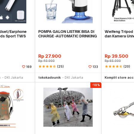
dset/Earphone
POMPA GALON LISTRIK BISA DI
Weifeng Tripod 
ods Sport TWS
CHARGE -AUTOMATIC DRINKING
dan Kamera Univ
WATER PUMP LED
Holder U
Rp
27.900
Rp
39.500
Rp
40.000
Rp
65.000
star
star
star
star
star_half
(25)
star
star
star
star
star_half
(20)
169
133
li Sekarang
Beli Sekarang
Be
c
DKI Jakarta
tokokadounik
DKI Jakarta
Komplit store acc
-10%