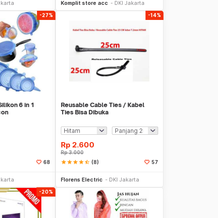
akarta
Komplit store acc
DKI Jakarta
-27%
-14%
likon 6 in 1
Reusable Cable Ties / Kabel
con
Ties Bisa Dibuka
Rp
2.600
Rp
3.000
star
star
star
star
star_half
(8)
68
57
li Sekarang
Beli Sekarang
akarta
Florens Electric
DKI Jakarta
-20%