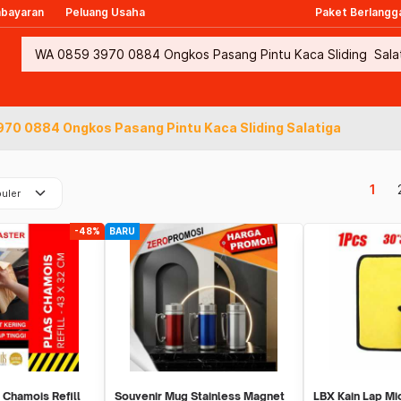
mbayaran
Peluang Usaha
Paket Berlangg
70 0884 Ongkos Pasang Pintu Kaca Sliding Salatiga
keyboard_arrow_down
1
uler
-48%
BARU
 Chamois Refill
Souvenir Mug Stainless Magnet
LBX Kain Lap Mi