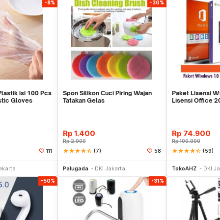
-8%
-30%
lastik isi 100 Pcs
Spon Silikon Cuci Piring Wajan
Paket Lisensi W
stic Gloves
Tatakan Gelas
Lisensi Office 2
Rp
1.400
Rp
74.900
Rp
2.000
Rp
100.000
star
star
star
star
star_half
(7)
star
star
star
star
star_half
(59)
111
58
li Sekarang
Beli Sekarang
Be
akarta
Palugada
DKI Jakarta
TokoAHZ
DKI Ja
-50%
-31%