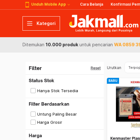
Unduh Mobile App
Cara Belanja
Konfirmasi Pe
Kategori
Ditemukan
10.000 produk
untuk pencarian
WA 0859 39
Filter
Urutkan
Terpop
Reset
Status Stok
BARU
Hanya Stok Tersedia
Filter Berdasarkan
Untung Paling Besar
Harga Grosir
Harga
Kenmaster Plas