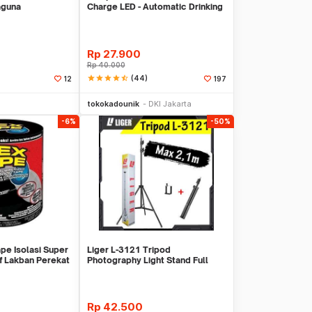
aguna
Charge LED - Automatic Drinking
Water Pump
Rp
27.900
Rp
40.000
star
star
star
star
star_half
(44)
12
197
li Sekarang
Beli Sekarang
tokokadounik
DKI Jakarta
-6%
-50%
pe Isolasi Super
Liger L-3121 Tripod
f Lakban Perekat
Photography Light Stand Full
Besi Portable-Large
Rp
42.500