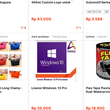
rbaguna
450ml Custom Logo untuk
Automotif Serb
Corporate
Rp
43.000
Rp
3.588
0
1
li Sekarang
Beli Sekarang
Be
akarta
zero promosi
Tangerang
Lstore
Depok
h Long Champ -
Lisensi Windows 10 Pro
Flex Tape Flexta
p
Kuat Waterproo
Rp
35.000
Rp
18.900