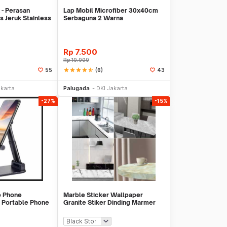
 - Perasan
Lap Mobil Microfiber 30x40cm
 Jeruk Stainless
Serbaguna 2 Warna
Rp
7.500
Rp
10.000
star
star
star
star
star_half
(6)
55
43
li Sekarang
Beli Sekarang
akarta
Palugada
DKI Jakarta
-27%
-15%
p Phone
Marble Sticker Wallpaper
 Portable Phone
Granite Stiker Dinding Marmer
Meja Kitchen