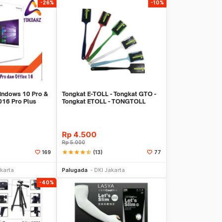
-26%
-10%
indows 10 Pro &
Tongkat E-TOLL - Tongkat GTO -
016 Pro Plus
Tongkat ETOLL - TONGTOLL
Rp
4.500
Rp
5.000
star
star
star
star
star_half
(13)
169
77
li Sekarang
Beli Sekarang
karta
Palugada
DKI Jakarta
-40%