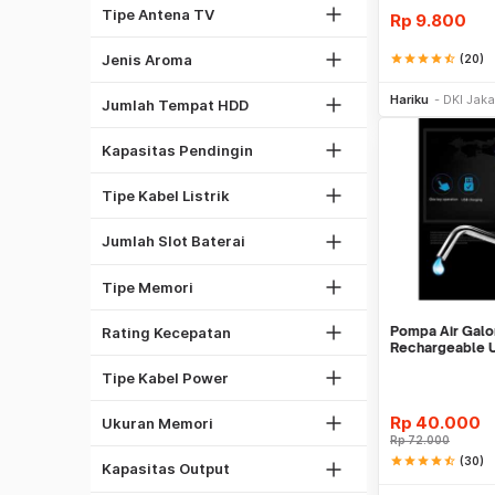
Antena Omni
Tipe Antena TV
Rp
9.800
Oceanic
1
Spicy
Jenis Aroma
star
star
star
star
star_half
(20)
2
Be
1/2 PK
Hariku
DKI Jaka
5
Jumlah Tempat HDD
1 PK
1
2 PK
Kapasitas Pendingin
2
Kabel NYA
4
Kabel NYM
Tipe Kabel Listrik
6
DDR4
8
Jumlah Slot Baterai
GDDR5
1333 Mhz
DDR3
Tipe Memori
1600 Mhz
2GB
2133 Mhz
Pompa Air Galo
Rating Kecepatan
4GB
Kabel Listrik
Rechargeable 
8GB
Kabel PSU Komputer
Tipe Kabel Power
16GB
450W
32GB
Rp
40.000
Ukuran Memori
500W
Rp
72.000
27"
Laser
star
star
star
star
star_half
(30)
550W
Kapasitas Output
32"
Be
Dot Matrix