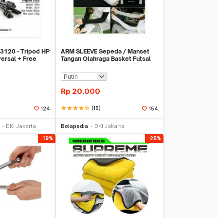
3120 - Tripod HP
ARM SLEEVE Sepeda / Manset
ersal + Free
Tangan Olahraga Basket Futsal
SLIM
Rp
20.000
star
star
star
star
star_half
(15)
124
154
li Sekarang
Beli Sekarang
DKI Jakarta
Bolapedia
DKI Jakarta
-19%
-25%