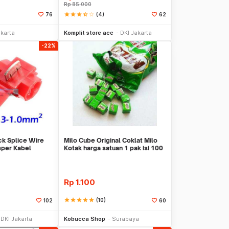
Rp
85.000
star
star
star
star_half
star_border
(4)
76
62
li Sekarang
Beli Sekarang
akarta
Komplit store acc
DKI Jakarta
-22%
k Splice Wire
Milo Cube Original Coklat Milo
mper Kabel
Kotak harga satuan 1 pak isi 100
pcs
Rp
1.100
star
star
star
star
star
(10)
102
60
li Sekarang
Beli Sekarang
DKI Jakarta
Kobucca Shop
Surabaya