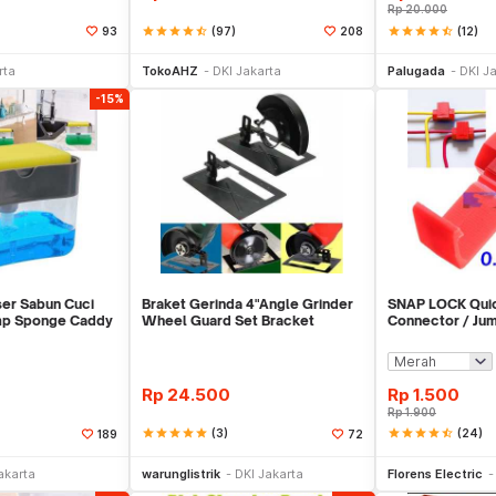
Rp
20.000
star
star
star
star
star_half
(97)
star
star
star
star
star_half
(12)
93
208
li Sekarang
Beli Sekarang
Be
rta
TokoAHZ
DKI Jakarta
Palugada
DKI J
-15%
er Sabun Cuci
Braket Gerinda 4"Angle Grinder
SNAP LOCK Quic
ump Sponge Caddy
Wheel Guard Set Bracket
Connector / Ju
Dudukan Gerinda
Rp
24.500
Rp
1.500
Rp
1.900
star
star
star
star
star
(3)
star
star
star
star
star_half
(24)
189
72
li Sekarang
Beli Sekarang
Be
akarta
warunglistrik
DKI Jakarta
Florens Electric