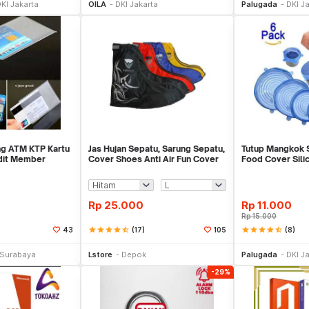
KI Jakarta
OILA
DKI Jakarta
Palugada
DKI J
ng ATM KTP Kartu
Jas Hujan Sepatu, Sarung Sepatu,
Tutup Mangkok Si
edit Member
Cover Shoes Anti Air Fun Cover
Food Cover Sili
Rp
25.000
Rp
11.000
Rp
15.000
star
star
star
star
star_half
(17)
star
star
star
star
star_half
(8)
43
105
li Sekarang
Beli Sekarang
Be
Surabaya
Lstore
Depok
Palugada
DKI J
-29%