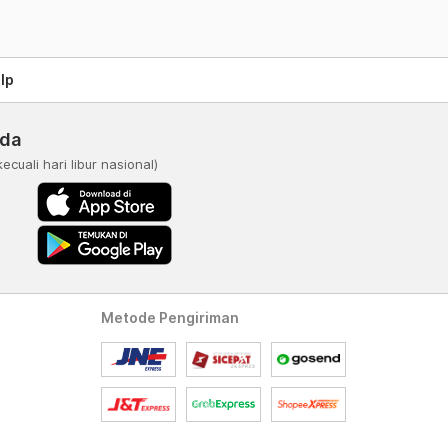
lp
nda
kecuali hari libur nasional)
Metode Pengiriman