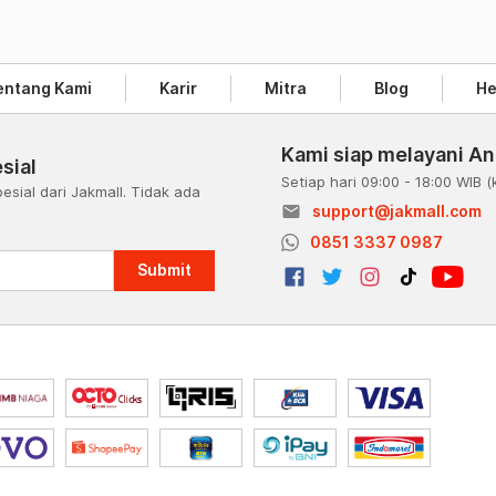
entang Kami
Karir
Mitra
Blog
He
Kami siap melayani A
sial
Setiap hari 09:00 - 18:00 WIB
(
esial dari Jakmall. Tidak ada
email
support@jakmall.com
a
0851 3337 0987
Submit