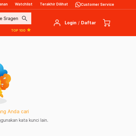
anan
Watchlist
Terakhir Dilihat
Customer Service
search
Login
/
Daftar
TOP 100
ng Anda cari
unakan kata kunci lain.