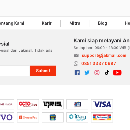
entang Kami
Karir
Mitra
Blog
He
Kami siap melayani A
sial
Setiap hari 09:00 - 18:00 WIB
(
esial dari Jakmall. Tidak ada
email
support@jakmall.com
a
0851 3337 0987
Submit