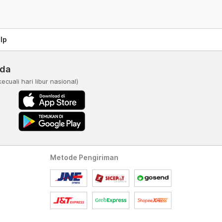
lp
nda
kecuali hari libur nasional)
Metode Pengiriman