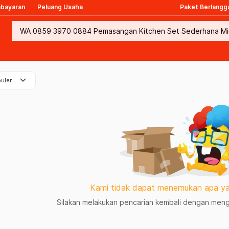
mbayaran
Peluang Usaha
Paket Berlangg
keyboard_arrow_down
uler
Kami tidak dapat menemukan apa ya
Silakan melakukan pencarian kembali dengan mengg