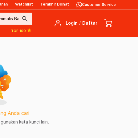
anan
Watchlist
Terakhir Dilihat
Customer Service
search
Login
/
Daftar
TOP 100
ng Anda cari
unakan kata kunci lain.