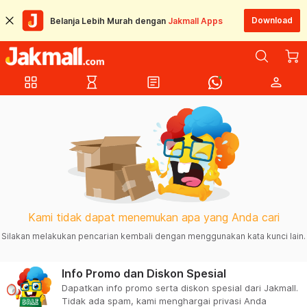
Download
Belanja Lebih Murah dengan
Jakmall Apps
grid_view
hourglass_empty
article
person
Kami tidak dapat menemukan apa yang Anda cari
Silakan melakukan pencarian kembali dengan menggunakan kata kunci lain.
Info Promo dan Diskon Spesial
Dapatkan info promo serta diskon spesial dari Jakmall.
Tidak ada spam, kami menghargai privasi Anda