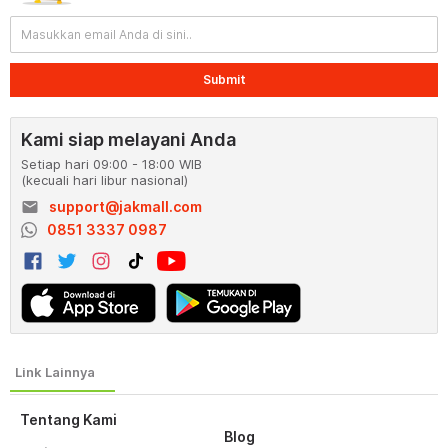
Submit
Kami siap melayani Anda
Setiap hari 09:00 - 18:00 WIB
(kecuali hari libur nasional)
email
support@jakmall.com
0851 3337 0987
Tentang Kami
Blog