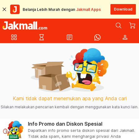
Download
Belanja Lebih Murah dengan
Jakmall Apps
grid_view
hourglass_empty
article
person
Kami tidak dapat menemukan apa yang Anda cari
Silakan melakukan pencarian kembali dengan menggunakan kata kunci lain.
Info Promo dan Diskon Spesial
Dapatkan info promo serta diskon spesial dari Jakmall.
Tidak ada spam, kami menghargai privasi Anda