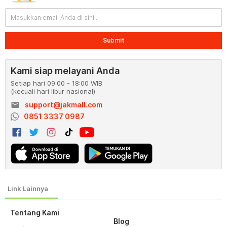
Submit
Kami siap melayani Anda
Setiap hari 09:00 - 18:00 WIB
(kecuali hari libur nasional)
email
support@jakmall.com
0851 3337 0987
Tentang Kami
Blog