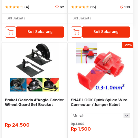
star
star
star
star_half
star_border
(4)
62
star
star
star
star
star_half
(15)
189
DKI Jakarta
DKI Jakarta
Beli Sekarang
Beli Sekarang
-22%
Braket Gerinda 4"Angle Grinder
SNAP LOCK Quick Splice Wire
Wheel Guard Set Bracket
Connector / Jumper Kabel
Dudukan Gerinda
Rp
24.500
Rp
1.900
Rp
1.500