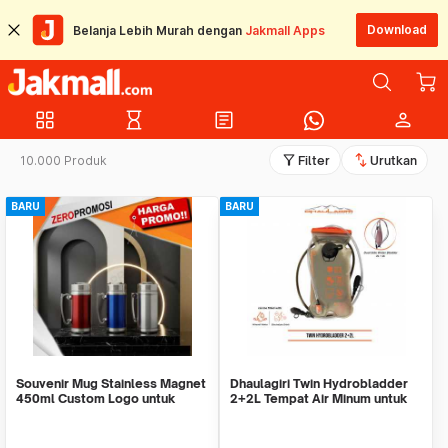
Download
Belanja Lebih Murah dengan
Jakmall Apps
grid_view
hourglass_empty
article
person
filter_alt
swap_vert
10.000 Produk
Filter
Urutkan
BARU
BARU
Souvenir Mug Stainless Magnet
Dhaulagiri Twin Hydrobladder
450ml Custom Logo untuk
2+2L Tempat Air Minum untuk
Corporate
Outdoor