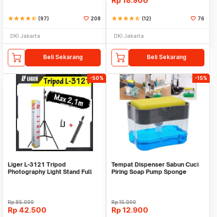
Rp
18.900
star
star
star
star
star_half
(97)
208
star
star
star
star
star_half
(12)
76
DKI Jakarta
DKI Jakarta
Beli Sekarang
Beli Sekarang
-50%
-15%
Liger L-3121 Tripod
Tempat Dispenser Sabun Cuci
Photography Light Stand Full
Piring Soap Pump Sponge
Besi Portable-Large
Caddy
Rp
85.000
Rp
15.000
Rp
42.500
Rp
12.900