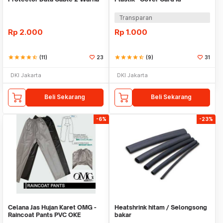
Warni
Transparan
Rp
2.000
Rp
1.000
star
star
star
star
star_half
(11)
23
star
star
star
star
star_half
(9)
31
DKI Jakarta
DKI Jakarta
Beli Sekarang
Beli Sekarang
-6%
-23%
Celana Jas Hujan Karet OMG -
Heatshrink hitam / Selongsong
Raincoat Pants PVC OKE
bakar