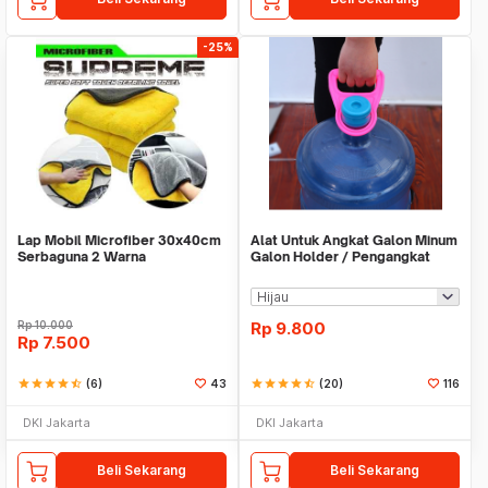
-25%
Lap Mobil Microfiber 30x40cm
Alat Untuk Angkat Galon Minum
Serbaguna 2 Warna
Galon Holder / Pengangkat
Galon - X446
Rp
10.000
Rp
9.800
Rp
7.500
star
star
star
star
star_half
(6)
43
star
star
star
star
star_half
(20)
116
DKI Jakarta
DKI Jakarta
Beli Sekarang
Beli Sekarang