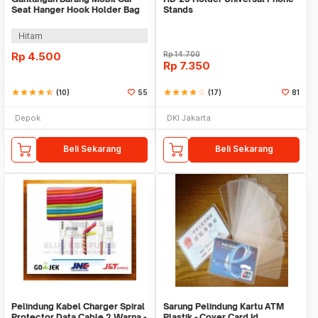
Seat Hanger Hook Holder Bag
Stands
Organizer 2in1
Hitam
Rp
4.500
Rp
14.700
Rp
7.350
star
star
star
star
star_half
(10)
55
star
star
star
star
star_border
(17)
81
Depok
DKI Jakarta
Beli Sekarang
Beli Sekarang
Pelindung Kabel Charger Spiral
Sarung Pelindung Kartu ATM
Protector Data Cable 2 Warna -
Plastik - Cover Card Id