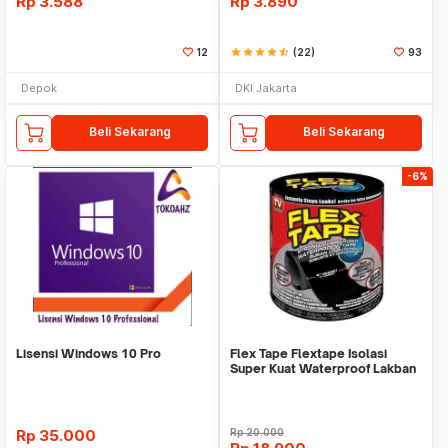
Rp
3.588
Rp
3.890
12
star
star
star
star
star_half
(22)
93
Depok
DKI Jakarta
Beli Sekarang
Beli Sekarang
-6%
Lisensi Windows 10 Pro
Flex Tape Flextape Isolasi
Super Kuat Waterproof Lakban
Perekat
Rp
35.000
Rp
20.000