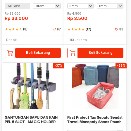
All Size
Rp
35.000
Rp
4.500
Rp
33.000
Rp
3.500
star
star
star
star
star_half
(8)
97
star
star
star
star
star
(17)
88
Depok
DKI Jakarta
Beli Sekarang
Beli Sekarang
-37%
-26%
GANTUNGAN SAPU DAN KAIN
First Project Tas Sepatu Sendal
PEL 5 SLOT - MAGIC HOLDER
Travel Monopoly Shoes Pouch
BROOM AND MOP
Bag