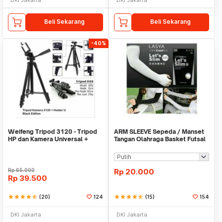
Beli Sekarang
Beli Sekarang
-40%
Weifeng Tripod 3120 - Tripod
ARM SLEEVE Sepeda / Manset
HP dan Kamera Universal +
Tangan Olahraga Basket Futsal
Free Holder U
SLIM
Rp
65.000
Rp
20.000
Rp
39.500
star
star
star
star
star_half
(20)
124
star
star
star
star
star_half
(15)
154
DKI Jakarta
DKI Jakarta