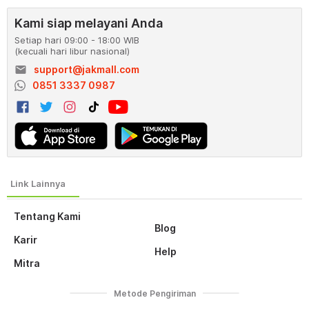
Kami siap melayani Anda
Setiap hari 09:00 - 18:00 WIB
(kecuali hari libur nasional)
email
support@jakmall.com
0851 3337 0987
Tentang Kami
Blog
Karir
Help
Mitra
Metode Pengiriman