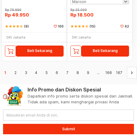
Rp
78.990
Rp
25.000
Rp
49.950
Rp
18.500
star
star
star
star
star_half
(9)
100
star
star
star
star
star_half
(15)
62
DKI Jakarta
DKI Jakarta
Beli Sekarang
Beli Sekarang
keyboard_arrow_right
1
2
3
4
5
6
7
8
9
...
166
167
Info Promo dan Diskon Spesial
Dapatkan info promo serta diskon spesial dari Jakmall.
Tidak ada spam, kami menghargai privasi Anda
Submit