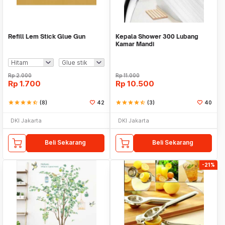
Refill Lem Stick Glue Gun
Kepala Shower 300 Lubang
Kamar Mandi
Rp
2.000
Rp
11.000
Rp
1.700
Rp
10.500
star
star
star
star
star_half
(8)
42
star
star
star
star
star_half
(3)
40
DKI Jakarta
DKI Jakarta
Beli Sekarang
Beli Sekarang
-21%