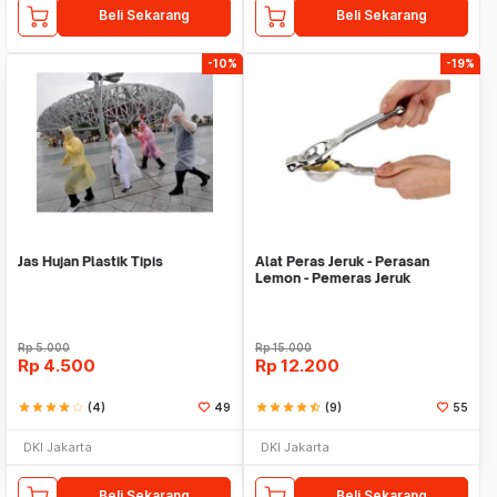
Beli Sekarang
Beli Sekarang
-10%
-19%
Jas Hujan Plastik Tipis
Alat Peras Jeruk - Perasan
Lemon - Pemeras Jeruk
Stainless Steel
Rp
5.000
Rp
15.000
Rp
4.500
Rp
12.200
star
star
star
star
star_border
(4)
49
star
star
star
star
star_half
(9)
55
DKI Jakarta
DKI Jakarta
Beli Sekarang
Beli Sekarang