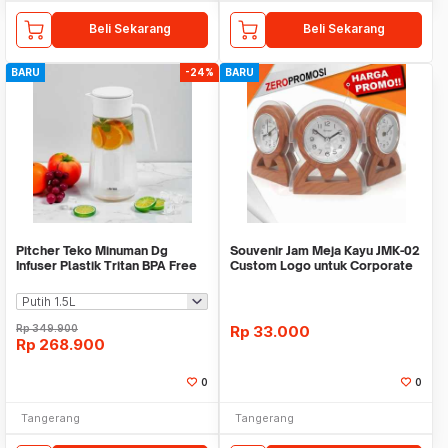
Beli Sekarang
Beli Sekarang
BARU
-24%
BARU
Pitcher Teko Minuman Dg
Souvenir Jam Meja Kayu JMK-02
Infuser Plastik Tritan BPA Free
Custom Logo untuk Corporate
WMO IF1482
Gift
Rp
349.900
Rp
33.000
Rp
268.900
0
0
Tangerang
Tangerang