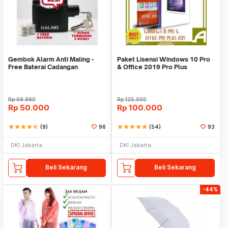
Gembok Alarm Anti Maling -
Paket Lisensi Windows 10 Pro
Free Baterai Cadangan
& Office 2019 Pro Plus
Rp
69.990
Rp
125.000
Rp
50.000
Rp
100.000
star
star
star
star
star_half
(9)
96
star
star
star
star
star
(54)
93
DKI Jakarta
DKI Jakarta
Beli Sekarang
Beli Sekarang
-44%