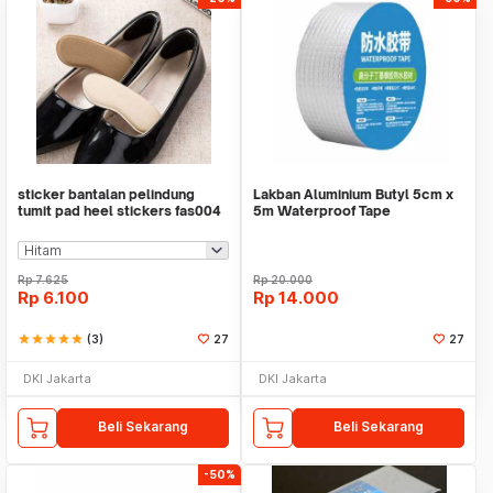
sticker bantalan pelindung
Lakban Aluminium Butyl 5cm x
tumit pad heel stickers fas004
5m Waterproof Tape
Rp
7.625
Rp
20.000
Rp
6.100
Rp
14.000
star
star
star
star
star
(3)
27
27
DKI Jakarta
DKI Jakarta
Beli Sekarang
Beli Sekarang
-50%