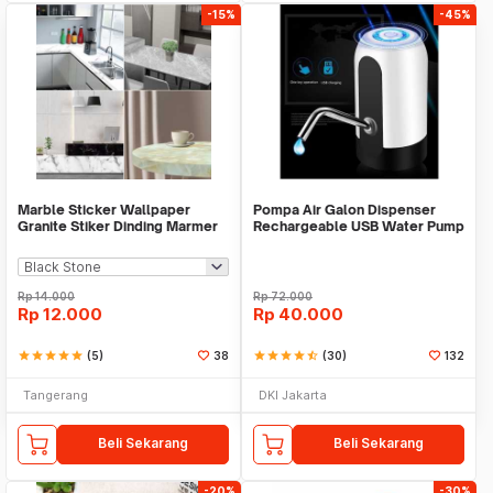
-15%
-45%
Marble Sticker Wallpaper
Pompa Air Galon Dispenser
Granite Stiker Dinding Marmer
Rechargeable USB Water Pump
Meja Kitchen
Rp
14.000
Rp
72.000
Rp
12.000
Rp
40.000
star
star
star
star
star
(5)
38
star
star
star
star
star_half
(30)
132
Tangerang
DKI Jakarta
Beli Sekarang
Beli Sekarang
-20%
-30%