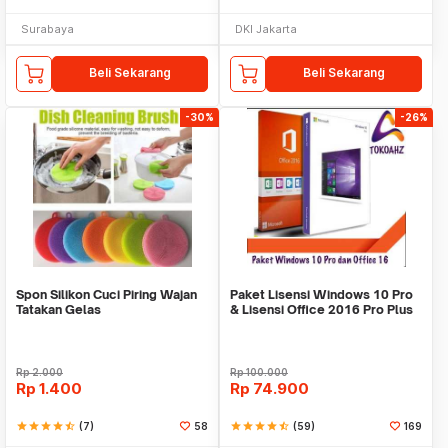
Surabaya
DKI Jakarta
Beli Sekarang
Beli Sekarang
-30%
-26%
Spon Silikon Cuci Piring Wajan
Paket Lisensi Windows 10 Pro
Tatakan Gelas
& Lisensi Office 2016 Pro Plus
Rp
2.000
Rp
100.000
Rp
1.400
Rp
74.900
star
star
star
star
star_half
(7)
58
star
star
star
star
star_half
(59)
169