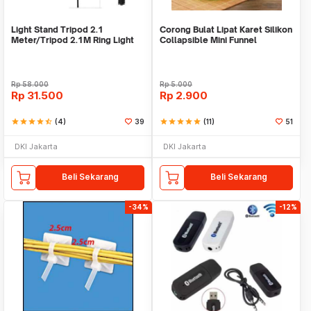
Light Stand Tripod 2.1
Corong Bulat Lipat Karet Silikon
Meter/Tripod 2.1M Ring Light
Collapsible Mini Funnel
Rp
58.000
Rp
5.000
Rp
31.500
Rp
2.900
star
star
star
star
star_half
(4)
39
star
star
star
star
star
(11)
51
DKI Jakarta
DKI Jakarta
Beli Sekarang
Beli Sekarang
-34%
-12%