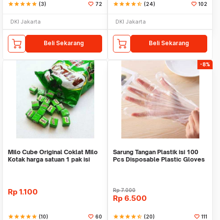
star
star
star
star
star
(3)
72
star
star
star
star
star_half
(24)
102
DKI Jakarta
DKI Jakarta
Beli Sekarang
Beli Sekarang
-8%
Milo Cube Original Coklat Milo
Sarung Tangan Plastik isi 100
Kotak harga satuan 1 pak isi
Pcs Disposable Plastic Gloves
100 pcs
Rp
1.100
Rp
7.000
Rp
6.500
star
star
star
star
star
(10)
60
star
star
star
star
star_half
(20)
111