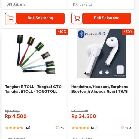
DKI Jakarta
DKI Jakarta
Beli Sekarang
Beli Sekarang
-10%
-50%
Tongkat E-TOLL - Tongkat GTO -
Handsfree/Headset/Earphone
Tongkat ETOLL - TONGTOLL
Bluetooth Airpods Sport TWS
Rp
5.000
Rp
69.000
Rp
4.500
Rp
34.500
star
star
star
star
star_half
(13)
77
star
star
star
star
star_half
(35)
169
DKI Jakarta
DKI Jakarta