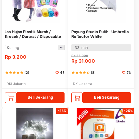
Jas Hujan Plastik Murah /
Payung Studio Putih - Umbrella
Kresek / Darurat / Disposable
Reflector White
RainCoat
33 Inch
Rp
3.200
Rp
55.000
Rp
31.000
star
star
star
star
star
(2)
45
star
star
star
star
star_half
(8)
76
DKI Jakarta
DKI Jakarta
Beli Sekarang
Beli Sekarang
-26%
-25%