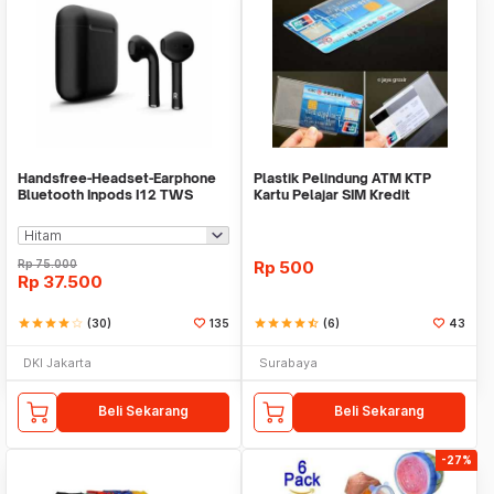
Handsfree-Headset-Earphone
Plastik Pelindung ATM KTP
Bluetooth Inpods I12 TWS
Kartu Pelajar SIM Kredit
Bluetooth V5.Doff
Member Cover Pelind
Rp
75.000
Rp
500
Rp
37.500
star
star
star
star
star_border
(30)
135
star
star
star
star
star_half
(6)
43
DKI Jakarta
Surabaya
Beli Sekarang
Beli Sekarang
-27%