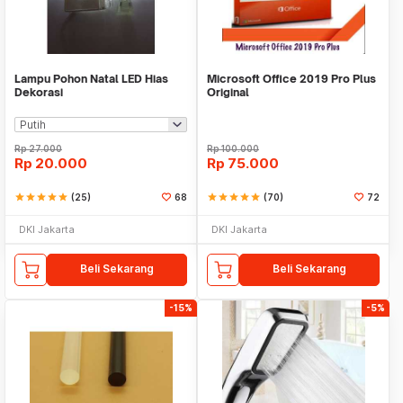
Lampu Pohon Natal LED Hias
Microsoft Office 2019 Pro Plus
Dekorasi
Original
Rp
27.000
Rp
100.000
Rp
20.000
Rp
75.000
star
star
star
star
star
(25)
68
star
star
star
star
star
(70)
72
DKI Jakarta
DKI Jakarta
Beli Sekarang
Beli Sekarang
-15%
-5%