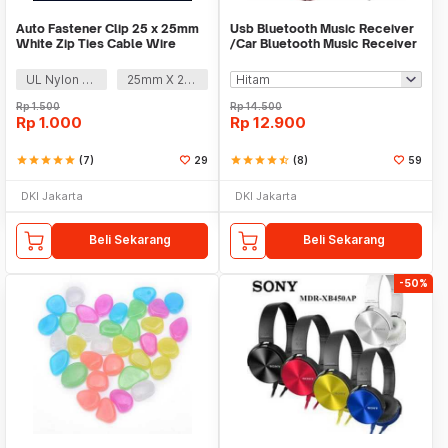
Auto Fastener Clip 25 x 25mm
Usb Bluetooth Music Receiver
White Zip Ties Cable Wire
/Car Bluetooth Music Receiver
Removable Self
audio
UL Nylon 66
25mm X 25mm
Rp
1.500
Rp
14.500
Rp
1.000
Rp
12.900
star
star
star
star
star
(7)
29
star
star
star
star
star_half
(8)
59
DKI Jakarta
DKI Jakarta
Beli Sekarang
Beli Sekarang
-50%