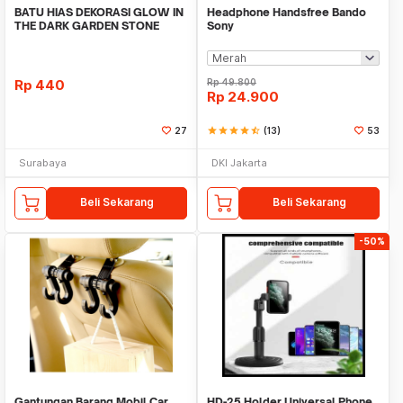
BATU HIAS DEKORASI GLOW IN
Headphone Handsfree Bando
THE DARK GARDEN STONE
Sony
TAMAN KEBUN ANEKA WAR
Rp
440
Rp
49.800
Rp
24.900
27
star
star
star
star
star_half
(13)
53
Surabaya
DKI Jakarta
Beli Sekarang
Beli Sekarang
-50%
Gantungan Barang Mobil Car
HD-25 Holder Universal Phone