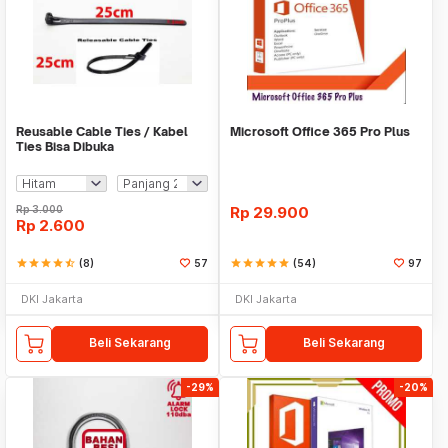
Reusable Cable Ties / Kabel
Microsoft Office 365 Pro Plus
Ties Bisa Dibuka
Rp
3.000
Rp
29.900
Rp
2.600
star
star
star
star
star_half
(8)
57
star
star
star
star
star
(54)
97
DKI Jakarta
DKI Jakarta
Beli Sekarang
Beli Sekarang
-29%
-20%