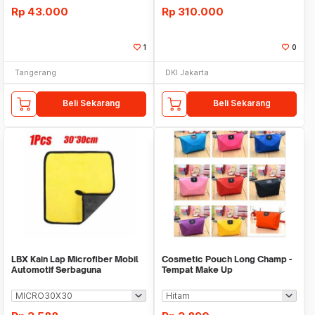
Rp
43.000
Rp
310.000
1
0
Tangerang
DKI Jakarta
Beli Sekarang
Beli Sekarang
LBX Kain Lap Microfiber Mobil
Cosmetic Pouch Long Champ -
Automotif Serbaguna
Tempat Make Up