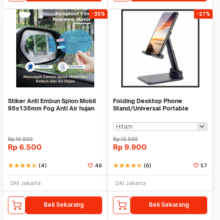
-35%
-27%
Stiker Anti Embun Spion Mobil
Folding Desktop Phone
95x135mm Fog Anti Air hujan
Stand/Universal Portable
ScreenGuard
Phone Holder
Rp
10.000
Rp
13.500
Rp
6.500
Rp
9.900
star
star
star
star
star_half
(4)
46
star
star
star
star
star_half
(6)
57
DKI Jakarta
DKI Jakarta
Beli Sekarang
Beli Sekarang