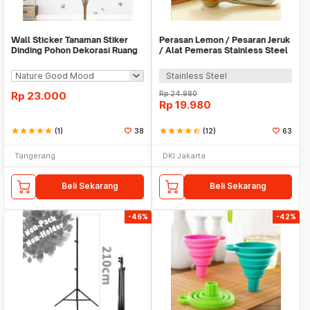
Wall Sticker Tanaman Stiker
Perasan Lemon / Pesaran Jeruk
Dinding Pohon Dekorasi Ruang
/ Alat Pemeras Stainless Steel
Tamu Tropical
- X065
Stainless Steel
Rp
23.000
Rp
24.980
Rp
19.980
star
star
star
star
star
(1)
38
star
star
star
star
star_half
(12)
63
Tangerang
DKI Jakarta
Beli Sekarang
Beli Sekarang
-46%
-42%